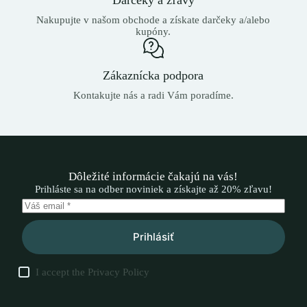
Nakupujte v našom obchode a získate darčeky a/alebo
kupóny.
Zákaznícka podpora
Kontakujte nás a radi Vám poradíme.
Dôležité informácie čakajú na vás!
Prihláste sa na odber noviniek a získajte až 20% zľavu!
Prihlásiť
I accept the
Privacy Policy