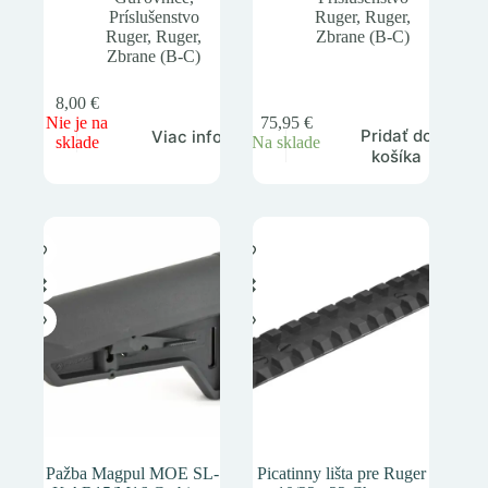
Príslušenstvo
Ruger
,
Ruger
,
Ruger
,
Ruger
,
Zbrane (B-C)
Zbrane (B-C)
8,00
€
Nie je na
75,95
€
Pridať do
Viac info
sklade
Na sklade
košíka
Pažba Magpul MOE SL-
Picatinny lišta pre Ruger