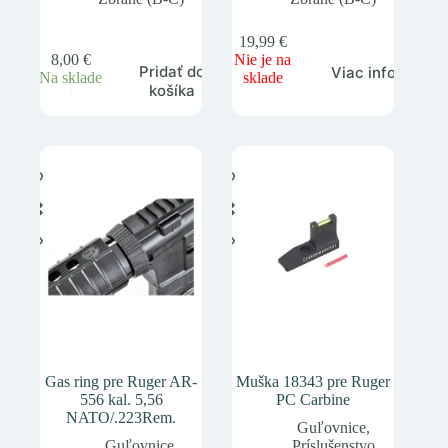
19,99
€
8,00
€
Nie je na
Pridať do
Viac info
Na sklade
sklade
košíka
Gas ring pre Ruger AR-
Muška 18343 pre Ruger
556 kal. 5,56
PC Carbine
NATO/.223Rem.
Guľovnice
,
Guľovnice
,
Príslušenstvo