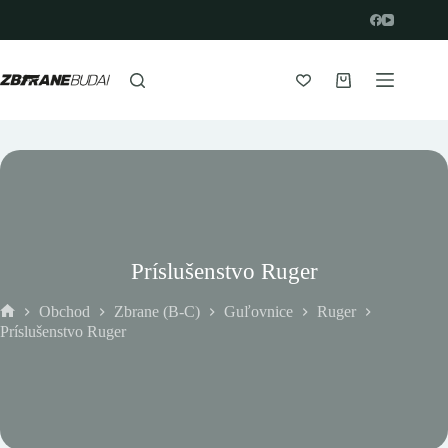
Prejsť
na
obsah
Nákupný
košík
Príslušenstvo Ruger
Obchod
Zbrane (B-C)
Guľovnice
Ruger
Domov
Príslušenstvo Ruger