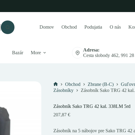
Domov
Obchod
Podujatia
O nás
Kon
Adresa:
Bazár
More
Cesta slobody 462, 991 28
Obchod
Zbrane (B-C)
Guľovn
Domov
Zásobníky
Zásobník Sako TRG 42 kal
Zásobník Sako TRG 42 kal. 338LM 5rd
207,87
€
Zásobník na 5 nábojov pre Sako TRG 42