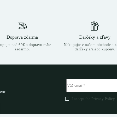
Doprava zdarma
Darčeky a zľavy
upujte nad 69€ a dopravu máte
Nakupujte v našom obchode a zí
zadarmo.
darčeky a/alebo kupóny.
ľavu!
I accept the
Privacy Policy