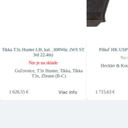
Tikka T3x Hunter LH, kal. .308Win. (WS ST
Pištoľ HK USP 
3rd 22.4in)
Na 
Nie je na sklade
Heckler & Ko
Guľovnice
,
T3x Hunter
,
Tikka
,
Tikka
T3x
,
Zbrane (B-C)
Viac info
1 626,55
€
1 715,63
€