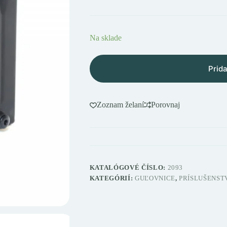
Na sklade
Prida
Zoznam želaní
Porovnaj
KATALÓGOVÉ ČÍSLO:
2093
KATEGÓRIÍ:
GUĽOVNICE
,
PRÍSLUŠENST