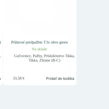
)
Prídavné predpažbie T3x olive green
Hammerli TAC
Na sklade
Na
,
Guľovnice
,
Pažby
,
Príslušenstvo Tikka
,
Guľovnice
,
H
Tikka
,
Zbrane (B-C)
R1
531,36
€
a
Pridať do košíka
33,58
€