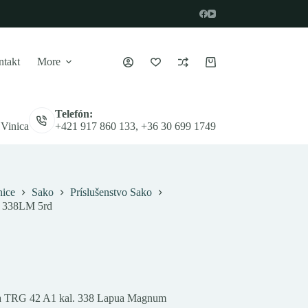
takt
More
Nákupný
košík
Telefón:
 Vinica
+421 917 860 133, +36 30 699 1749
ice
Sako
Príslušenstvo Sako
. 338LM 5rd
 a TRG 42 A1 kal. 338 Lapua Magnum