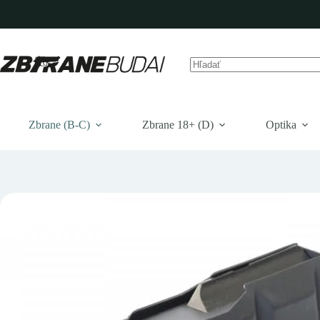
Prejsť
na
obsah
Žiadne
výsledky
Zbrane (B-C)
Zbrane 18+ (D)
Optika