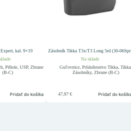
Expert, kal. 9×19
Zásobník Tikka T3x/T3 Long 5rd (30-06Spr
sklade
Na sklade
ch
,
Pištole
,
USP
,
Zbrane
Guľovnice
,
Príslušenstvo Tikka
,
Tikka
(B-C)
Zásobníky
,
Zbrane (B-C)
Pridať do košíka
Pridať do košík
47,97
€