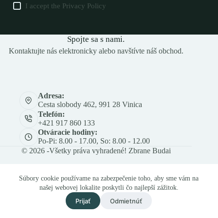
I accept the
Privacy Policy
Spojte sa s nami.
Kontaktujte nás elektronicky alebo navštívte náš obchod.
Adresa:
Cesta slobody 462, 991 28 Vinica
Telefón:
+421 917 860 133
Otváracie hodiny:
Po-Pi: 8.00 - 17.00, So: 8.00 - 12.00
© 2026 -Všetky práva vyhradené! Zbrane Budai
Súbory cookie používame na zabezpečenie toho, aby sme vám na
našej webovej lokalite poskytli čo najlepší zážitok.
Prijať
Odmietnúť
Och. os. údajov
Obch. a rek. podmienky