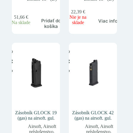
22,39
€
51,66
€
Nie je na
Pridať do
Viac info
Na sklade
sklade
košíka
Zásobník GLOCK 19
Zásobník GLOCK 42
(gas) na airsoft. gul.
(gas) na airsoft. gul.
Airsoft
,
Airsoft
Airsoft
,
Airsoft
príslušenstvo
,
príslušenstvo
,