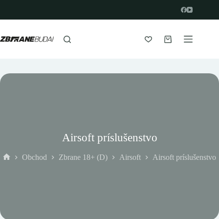
Prejsť
na
obsah
Nákupný
košík
Airsoft príslušenstvo
Obchod
Zbrane 18+ (D)
Airsoft
Airsoft príslušenstvo
Domov