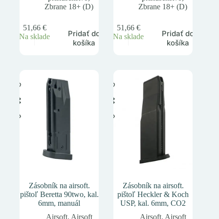
Zbrane 18+ (D)
Zbrane 18+ (D)
51,66
€
51,66
€
Pridať do
Pridať do
Na sklade
Na sklade
košíka
košíka
Zásobník na airsoft.
Zásobník na airsoft.
pištoľ Beretta 90two, kal.
pištoľ Heckler & Koch
6mm, manuál
USP, kal. 6mm, CO2
Airsoft
,
Airsoft
Airsoft
,
Airsoft