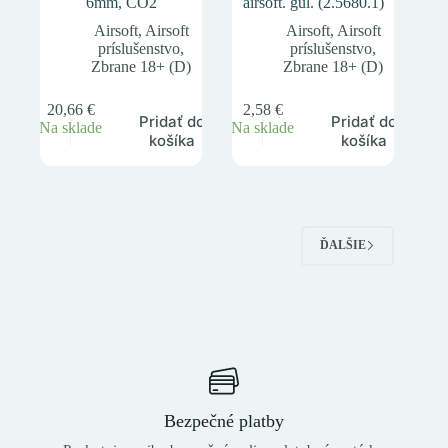
6mm, CO2
airsoft. gul. (2.5680.1)
Airsoft
,
Airsoft
Airsoft
,
Airsoft
príslušenstvo
,
príslušenstvo
,
Zbrane 18+ (D)
Zbrane 18+ (D)
20,66
€
2,58
€
Pridať do
Pridať do
Na sklade
Na sklade
košíka
košíka
ĎALŠIE
Bezpečné platby