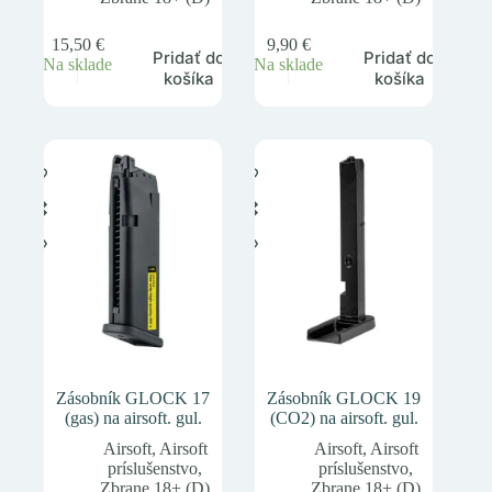
15,50
€
9,90
€
Pridať do
Pridať do
Na sklade
Na sklade
košíka
košíka
Zásobník GLOCK 17
Zásobník GLOCK 19
(gas) na airsoft. gul.
(CO2) na airsoft. gul.
Airsoft
,
Airsoft
Airsoft
,
Airsoft
príslušenstvo
,
príslušenstvo
,
Zbrane 18+ (D)
Zbrane 18+ (D)