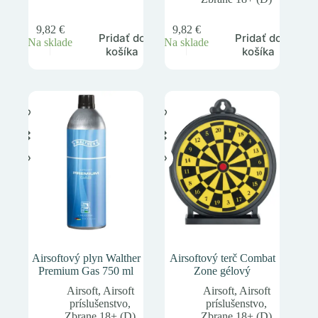
9,82
€
9,82
€
Pridať do
Pridať do
Na sklade
Na sklade
košíka
košíka
Airsoftový plyn Walther
Airsoftový terč Combat
Premium Gas 750 ml
Zone gélový
Airsoft
,
Airsoft
Airsoft
,
Airsoft
príslušenstvo
,
príslušenstvo
,
Zbrane 18+ (D)
Zbrane 18+ (D)