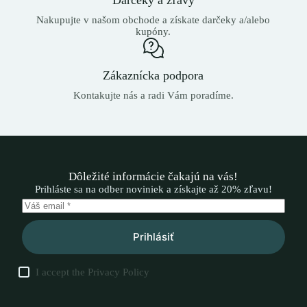
Nakupujte v našom obchode a získate darčeky a/alebo
kupóny.
Zákaznícka podpora
Kontakujte nás a radi Vám poradíme.
Dôležité informácie čakajú na vás!
Prihláste sa na odber noviniek a získajte až 20% zľavu!
Prihlásiť
I accept the
Privacy Policy