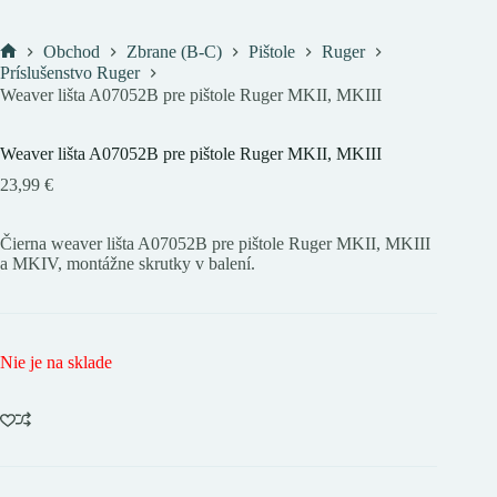
Obchod
Zbrane (B-C)
Pištole
Ruger
Domov
Príslušenstvo Ruger
Weaver lišta A07052B pre pištole Ruger MKII, MKIII
Weaver lišta A07052B pre pištole Ruger MKII, MKIII
23,99
€
Čierna weaver lišta A07052B pre pištole Ruger MKII, MKIII
a MKIV, montážne skrutky v balení.
Nie je na sklade