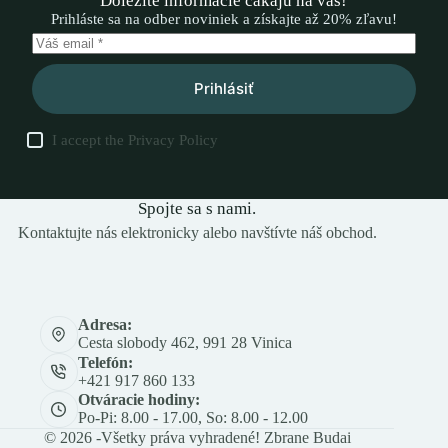
Dôležité informácie čakajú na vás!
Prihláste sa na odber noviniek a získajte až 20% zľavu!
Prihlásiť
I accept the
Privacy Policy
Spojte sa s nami.
Kontaktujte nás elektronicky alebo navštívte náš obchod.
Adresa:
Cesta slobody 462, 991 28 Vinica
Telefón:
+421 917 860 133
Otváracie hodiny:
Po-Pi: 8.00 - 17.00, So: 8.00 - 12.00
© 2026 -Všetky práva vyhradené! Zbrane Budai