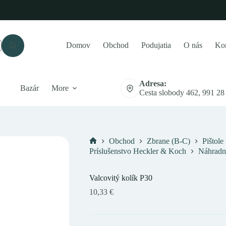
Domov
Obchod
Podujatia
O nás
Kon
Adresa:
Bazár
More
Cesta slobody 462, 991 28
Obchod
Zbrane (B-C)
Pištole
Domov
Príslušenstvo Heckler & Koch
Náhradn
Valcovitý kolík P30
10,33
€