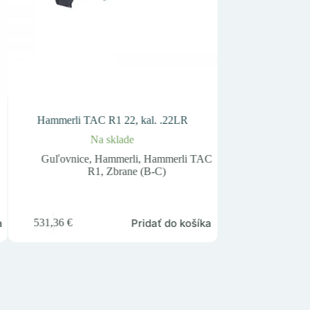
Hammerli TAC R1 22, kal. .22LR
Ruger American Ri
.
Na sklade
Nie j
Guľovnice
,
Hammerli
,
Hammerli TAC
R1
,
Zbrane (B-C)
Guľovnice
American
a
Pridať do košíka
531,36
€
799,50
€