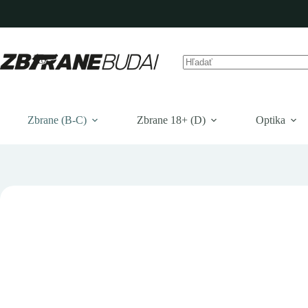
Prejsť
na
obsah
Žiadne
výsledky
Zbrane (B-C)
Zbrane 18+ (D)
Optika