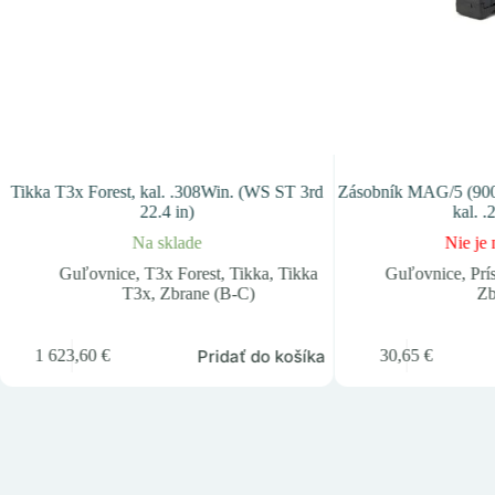
Tikka T3x Forest, kal. .308Win. (WS ST 3rd
Zásobník MAG/5 (900
22.4 in)
kal. 
Na sklade
Nie je 
Guľovnice
,
T3x Forest
,
Tikka
,
Tikka
Guľovnice
,
Prí
T3x
,
Zbrane (B-C)
Zb
Pridať do košíka
1 623,60
€
30,65
€