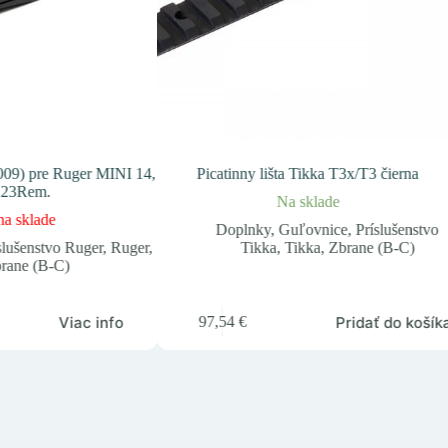
09) pre Ruger MINI 14,
Picatinny lišta Tikka T3x/T3 čierna
.223Rem.
Na sklade
na sklade
Doplnky
,
Guľovnice
,
Príslušenstvo
slušenstvo Ruger
,
Ruger
,
Tikka
,
Tikka
,
Zbrane (B-C)
rane (B-C)
Viac info
Pridať do košík
97,54
€