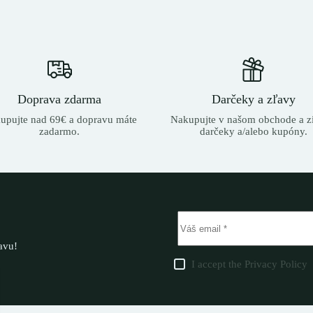
Doprava zdarma
Darčeky a zľavy
upujte nad 69€ a dopravu máte
Nakupujte v našom obchode a zí
zadarmo.
darčeky a/alebo kupóny.
ľavu!
I accept the
Privacy Policy