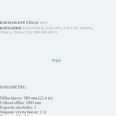
KATALÓGOVÉ ČÍSLO:
4205
KATEGÓRIÍ:
GUĽOVNICE
,
T3X LITE
,
T3X LITE SERIES
,
TIKKA
,
TIKKA T3X
,
ZBRANE (B-C)
Popis
PARAMETRE:
Dĺžka hlavne: 569 mm (22.4 in)
Celková dĺžka: 1083 mm
Kapacita zásobníka: 3
Stúpanie vývrtu hlavne: 1:11