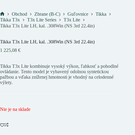
Obchod
Zbrane (B-C)
Guľovnice
Tikka
Domov
Tikka T3x
T3x Lite Series
T3x Lite
Tikka T3x Lite LH, kal. .308Win (NS 3rd 22.4in)
Tikka T3x Lite LH, kal. .308Win (NS 3rd 22.4in)
1 225,08
€
Tikka T3x Lite kombinuje vysoký výkon, ľahkosť a pohodlné
ovládanie. Tento model je vybavený odolnou syntetickou
pažbou a vďaka zníženej hmotnosti je vhodný na celodenné
výlety.
Nie je na sklade