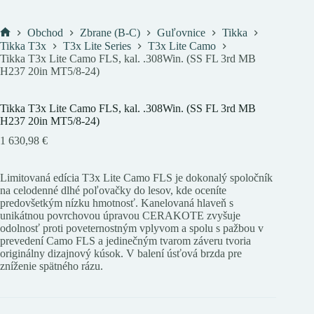
Obchod
Zbrane (B-C)
Guľovnice
Tikka
Domov
Tikka T3x
T3x Lite Series
T3x Lite Camo
Tikka T3x Lite Camo FLS, kal. .308Win. (SS FL 3rd MB
H237 20in MT5/8-24)
Tikka T3x Lite Camo FLS, kal. .308Win. (SS FL 3rd MB
H237 20in MT5/8-24)
1 630,98
€
Limitovaná edícia T3x Lite Camo FLS je dokonalý spoločník
na celodenné dlhé poľovačky do lesov, kde oceníte
predovšetkým nízku hmotnosť. Kanelovaná hlaveň s
unikátnou povrchovou úpravou CERAKOTE zvyšuje
odolnosť proti poveternostným vplyvom a spolu s pažbou v
prevedení Camo FLS a jedinečným tvarom záveru tvoria
originálny dizajnový kúsok. V balení úsťová brzda pre
zníženie spätného rázu.