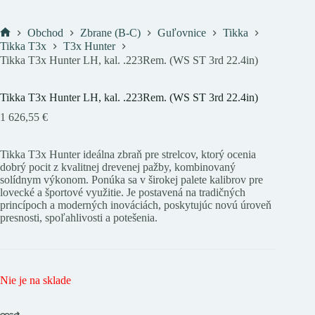
Obchod
Zbrane (B-C)
Guľovnice
Tikka
Domov
Tikka T3x
T3x Hunter
Tikka T3x Hunter LH, kal. .223Rem. (WS ST 3rd 22.4in)
Tikka T3x Hunter LH, kal. .223Rem. (WS ST 3rd 22.4in)
1 626,55
€
Tikka T3x Hunter ideálna zbraň pre strelcov, ktorý ocenia
dobrý pocit z kvalitnej drevenej pažby, kombinovaný
solídnym výkonom. Ponúka sa v širokej palete kalibrov pre
lovecké a športové využitie. Je postavená na tradičných
princípoch a moderných inováciách, poskytujúc novú úroveň
presnosti, spoľahlivosti a potešenia.
Nie je na sklade