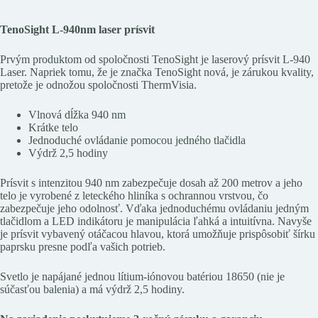
TenoSight L-940nm laser prísvit
Prvým produktom od spoločnosti TenoSight je laserový prísvit L-940
Laser. Napriek tomu, že je značka TenoSight nová, je zárukou kvality,
pretože je odnožou spoločnosti ThermVisia.
Vlnová dĺžka 940 nm
Krátke telo
Jednoduché ovládanie pomocou jedného tlačidla
Výdrž 2,5 hodiny
Prísvit s intenzitou 940 nm zabezpečuje dosah až 200 metrov a jeho
telo je vyrobené z leteckého hliníka s ochrannou vrstvou, čo
zabezpečuje jeho odolnosť. Vďaka jednoduchému ovládaniu jedným
tlačidlom a LED indikátoru je manipulácia ľahká a intuitívna. Navyše
je prísvit vybavený otáčacou hlavou, ktorá umožňuje prispôsobiť šírku
paprsku presne podľa vašich potrieb.
Svetlo je napájané jednou lítium-iónovou batériou 18650 (nie je
súčasťou balenia) a má výdrž 2,5 hodiny.