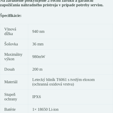
Na zariadenie poskytujeme 2-ročnú záruku a garanciu
zapožičania náhradného prístroja v prípade potreby servisu.
Špecifikácie:
Vlnová
940 nm
dĺžka
Šošovka
36 mm
Maximálny
980mW
výkon
Dosah
200 m
Letecký hliník T6061 s tvrdým eloxom
Materiál
(ochranná oxidová vrstva)
Stupeň
IPX6
ochrany
Batérie
1× 18650 Li-ion