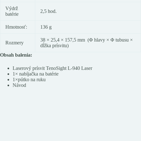
Výdrž
2,5 hod.
batérie
Hmotnosť:
136 g
38 × 25,4 × 157,5 mm (Φ hlavy × Φ tubusu ×
Rozmery
dĺžka prísvitu)
Obsah balenia:
Laserový prísvit TenoSight L-940 Laser
1× nabíjačka na batérie
1×pútko na ruku
Návod