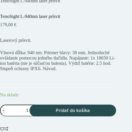
TenoSight L-940nm laser prísvit
TenoSight L-940nm laser prísvit
179,00
€
Laserový prísvit.
Vlnová dĺžka: 940 nm. Priemer hlavy: 38 mm. Jednoduché
ovládanie pomocou jedného tlačidla. Napájanie: 1x 18650 Li-
ion batéria (nie je súčasťou balenia). Výdrž batérie: 2,5 hod.
Stupeň ochrany IPX6. Návod.
Na sklade
množstvo
Pridať do košíka
TenoSight
L-
940nm
laser
prísvit