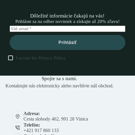
Dôležité informácie čakajú na vás!
Prihláste sa na odber noviniek a získajte až 20% zľavu!
Prihlásiť
I accept the
Privacy Policy
Spojte sa s nami.
Kontaktujte nás elektronicky alebo navštívte náš obchod.
Adresa:
Cesta slobody 462, 991 28 Vinica
Telefón:
+421 917 860 133