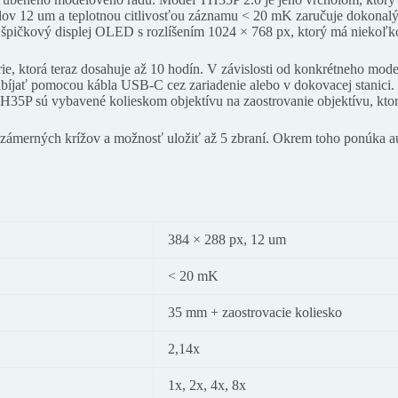
lov 12 um a teplotnou citlivosťou záznamu < 20 mK zaručuje dokonalý o
pičkový displej OLED s rozlíšením 1024 × 768 px, ktorý má niekoľko 
ie, ktorá teraz dosahuje až 10 hodín. V závislosti od konkrétneho mode
íjať pomocou kábla USB-C cez zariadenie alebo v dokovacej stanici. 
5P sú vybavené kolieskom objektívu na zaostrovanie objektívu, ktoré
 zámerných krížov a možnosť uložiť až 5 zbraní. Okrem toho ponúka au
384 × 288 px, 12 um
< 20 mK
35 mm + zaostrovacie koliesko
2,14x
1x, 2x, 4x, 8x