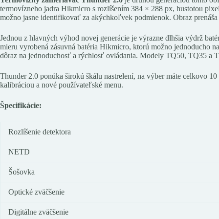
termovízneho jadra Hikmicro s rozlíšením 384 × 288 px, hustotou pixe
možno jasne identifikovať za akýchkoľvek podmienok. Obraz prenáša š
Jednou z hlavných výhod novej generácie je výrazne dlhšia výdrž batér
mieru vyrobená zásuvná batéria Hikmicro, ktorú možno jednoducho nab
dôraz na jednoduchosť a rýchlosť ovládania. Modely TQ50, TQ35 a TH3
Thunder 2.0 ponúka širokú škálu nastrelení, na výber máte celkovo 10
kalibráciou a nové používateľské menu.
Špecifikácie:
Rozlíšenie detektora
NETD
Šošovka
Optické zväčšenie
Digitálne zväčšenie