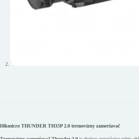
Hikmicro THUNDER TH35P 2.0 termovízny zameriavač
Termovízny zameriavač Thunder 2.0
je druhou generáciou tohto obľ