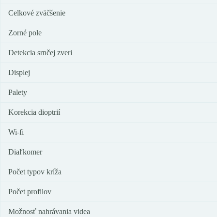
Celkové zväčšenie
Zorné pole
Detekcia srnčej zveri
Displej
Palety
Korekcia dioptrií
Wi-fi
Diaľkomer
Počet typov kríža
Počet profilov
Možnosť nahrávania videa