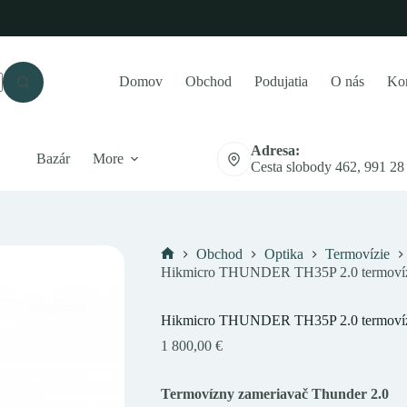
Domov
Obchod
Podujatia
O nás
Kon
Adresa:
Bazár
More
Cesta slobody 462, 991 28
Obchod
Optika
Termovízie
Domov
Hikmicro THUNDER TH35P 2.0 termovíz
Hikmicro THUNDER TH35P 2.0 termovíz
1 800,00
€
Termovízny zameriavač Thunder 2.0