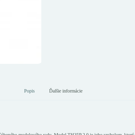
Popis
Ďalšie informácie
úbeného modelového radu. Model TH35P 2.0 je jeho vrcholom, ktorý dos