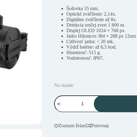
Šošovka 35 mm.
Optické zväčšenie: 2,14x.
Digitálne zväčšenie až 8x.
Detekcia srnčej zveri 1 800 m.
Displej OLED 1024 × 768 px.
Jadro Hikmicro 384 × 288 px 12um
Citlivosť jadra: < 20 mk.
Výdrž batérie: až 6,5 hod.
Hmotnosť: 515 g.
Vodotesnosť: IP67.
Na sklade
množstvo
Hikmicro
THUNDER
TH35P
2.0
termovízny
Zoznam želaní
Porovnaj
zameriavač