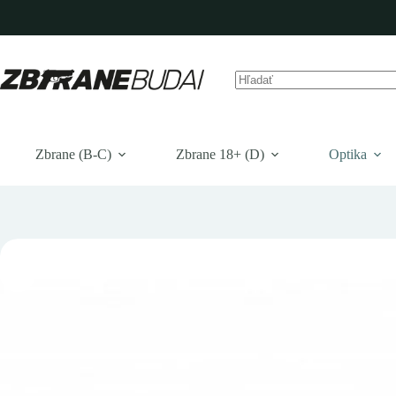
Prejsť
na
obsah
Žiadne
výsledky
Zbrane (B-C)
Zbrane 18+ (D)
Optika