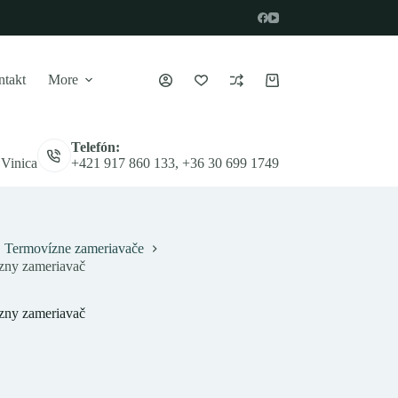
takt
More
Nákupný
košík
Telefón:
 Vinica
+421 917 860 133, +36 30 699 1749
Termovízne zameriavače
ny zameriavač
ny zameriavač