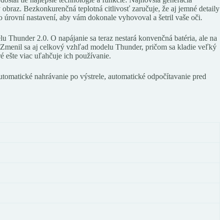
braz. Bezkonkurenčná teplotná citlivosť zaručuje, že aj jemné detaily
úrovní nastavení, aby vám dokonale vyhovoval a šetril vaše oči.
lu Thunder 2.0. O napájanie sa teraz nestará konvenčná batéria, ale na
Zmenil sa aj celkový vzhľad modelu Thunder, pričom sa kladie veľký
 ešte viac uľahčuje ich používanie.
tomatické nahrávanie po výstrele, automatické odpočítavanie pred