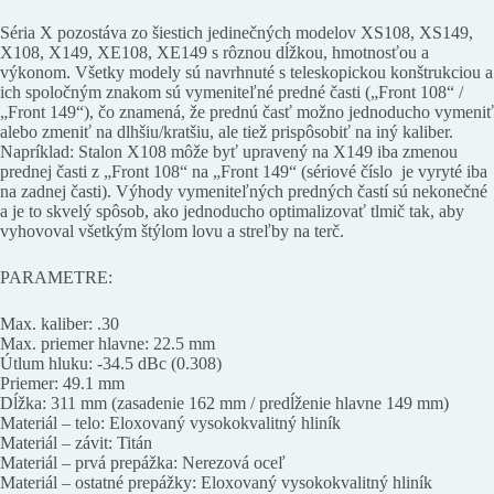
Séria X pozostáva zo šiestich jedinečných modelov XS108, XS149,
X108, X149, XE108, XE149 s rôznou dĺžkou, hmotnosťou a
výkonom. Všetky modely sú navrhnuté s teleskopickou konštrukciou a
ich spoločným znakom sú vymeniteľné predné časti („Front 108“ /
„Front 149“), čo znamená, že prednú časť možno jednoducho vymeniť
alebo zmeniť na dlhšiu/kratšiu, ale tiež prispôsobiť na iný kaliber.
Napríklad: Stalon X108 môže byť upravený na X149 iba zmenou
prednej časti z „Front 108“ na „Front 149“ (sériové číslo je vyryté iba
na zadnej časti). Výhody vymeniteľných predných častí sú nekonečné
a je to skvelý spôsob, ako jednoducho optimalizovať tlmič tak, aby
vyhovoval všetkým štýlom lovu a streľby na terč.
PARAMETRE:
Max. kaliber: .30
Max. priemer hlavne: 22.5 mm
Útlum hluku: -34.5 dBc (0.308)
Priemer: 49.1 mm
Dĺžka: 311 mm (zasadenie 162 mm / predĺženie hlavne 149 mm)
Materiál – telo: Eloxovaný vysokokvalitný hliník
Materiál – závit: Titán
Materiál – prvá prepážka: Nerezová oceľ
Materiál – ostatné prepážky: Eloxovaný vysokokvalitný hliník