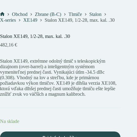
Obchod
Zbrane (B-C)
Tlmiče
Stalon
Domov
X-series
XE149
Stalon XE149, 1/2-28, max. kal. .30
Stalon XE149, 1/2-28, max. kal. .30
482,16
€
Stalon XE149, extrémne odolný tlmič s teleskopickým
dizajnom (over-barrel) a inteligentným systémom
vymeniteľnej prednej časti. Vynikajúci útlm -34.5 dBc
(0.308). Vhodný na lov a streľbu, kde je primárnou
požiadavkou výkon tlmičov. XE149 je dlhšia verzia XE108,
ktorá vďaka dlhšej prednej časti umožňuje tlmiču ešte lepšie
znížiť zvuk vo väčších a magnum kalibroch.
Na sklade