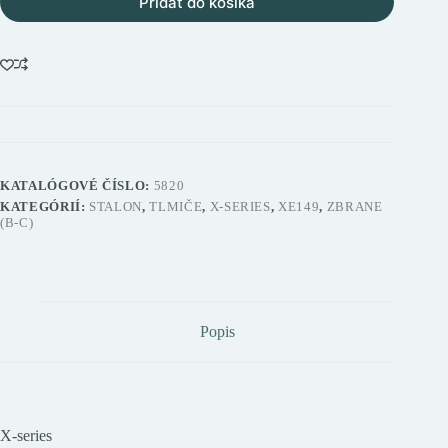
Pridať do košíka
KATALÓGOVÉ ČÍSLO:
5820
KATEGÓRIÍ:
STALON
,
TLMIČE
,
X-SERIES
,
XE149
,
ZBRANE
(B-C)
Popis
X-series