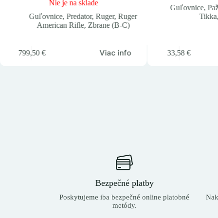
Nie je na sklade
Guľovnice
,
Pa
Guľovnice
,
Predator
,
Ruger
,
Ruger
Tikka
American Rifle
,
Zbrane (B-C)
Viac info
799,50
€
33,58
€
Bezpečné platby
Poskytujeme iba bezpečné online platobné
Nak
metódy.