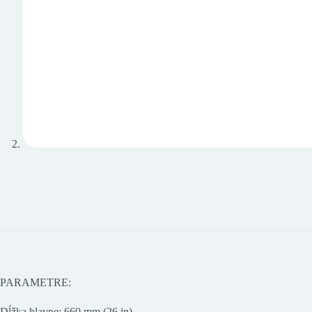
PARAMETRE:
Dĺžka hlavne: 660 mm (26 in)