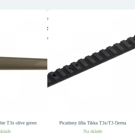
bie T3x olive green
Picatinny lišta Tikka T3x/T3 čierna
sklade
Na sklade