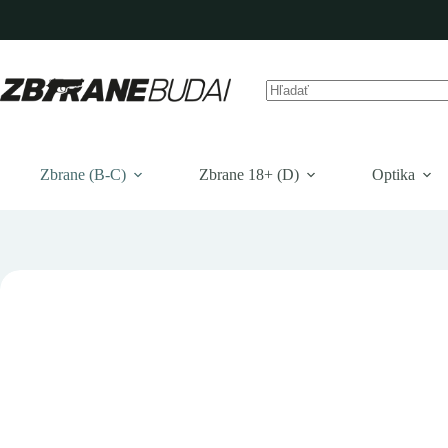
Prejsť
na
obsah
Žiadne
výsledky
Zbrane (B-C)
Zbrane 18+ (D)
Optika