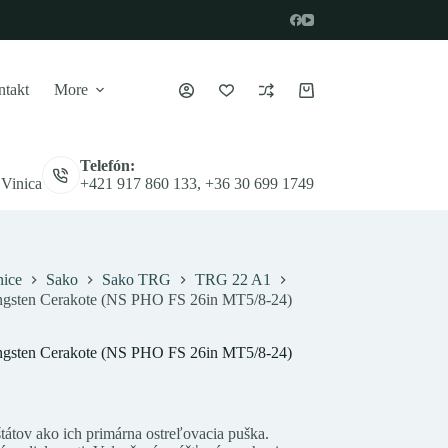
takt
More
Nákupný
košík
Telefón:
 Vinica
+421 917 860 133, +36 30 699 1749
ice
Sako
Sako TRG
TRG 22 A1
ngsten Cerakote (NS PHO FS 26in MT5/8-24)
ngsten Cerakote (NS PHO FS 26in MT5/8-24)
tov ako ich primárna ostreľovacia puška.