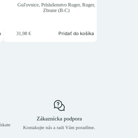
Nie j
Guľovnice
,
Príslušenstvo Ruger
,
Ruger
,
Zbrane (B-C)
Guľovnice
,
T3
a
Pridať do košíka
31,98
€
1 626,55
€
Zákaznícka podpora
skate
Kontakujte nás a radi Vám poradíme.