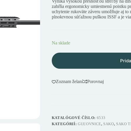
Vyniká vysokou presnosťou streľby na dlh
zahŕňa ergonomicky umiestnenú poistku pr
uchytenie rukoväte záveru umožňuje aj to
plnokrvnou súťažnou puškou ISSF a je v
Na sklade
Prida
Zoznam želaní
Porovnaj
KATALÓGOVÉ ČÍSLO:
6533
KATEGÓRIÍ:
GUĽOVNICE
,
SAKO
,
SAKO 