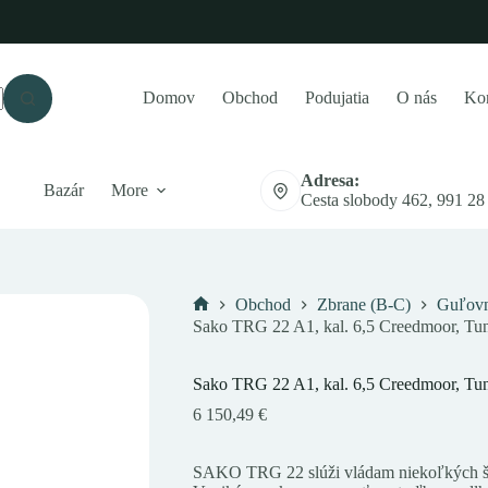
Domov
Obchod
Podujatia
O nás
Kon
Adresa:
Bazár
More
Cesta slobody 462, 991 28
Obchod
Zbrane (B-C)
Guľovn
Domov
Sako TRG 22 A1, kal. 6,5 Creedmoor, Tu
Sako TRG 22 A1, kal. 6,5 Creedmoor, Tu
6 150,49
€
SAKO TRG 22 slúži vládam niekoľkých štá