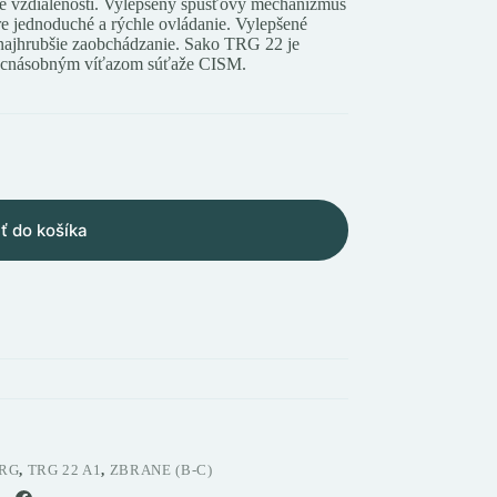
é vzdialenosti. Vylepšený spúšťový mechanizmus
e jednoduché a rýchle ovládanie. Vylepšené
 najhrubšie zaobchádzanie. Sako TRG 22 je
iacnásobným víťazom súťaže CISM.
ť do košíka
TRG
,
TRG 22 A1
,
ZBRANE (B-C)