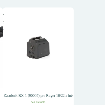
Zásobník BX-1 (90005) pre Ruger 10/22 a iné
Tikka T3x Hunter L
3r
Na sklade