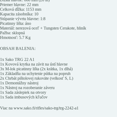
Priemer hlavne: 22 mm
Celková dĺžka: 1153 mm
Kapacita zásobníka: 10
Stúpanie vývrtu hlavne: 1:8
Picatinny lišta: áno
Materiál: nerezová oceľ + Tungsten Cerakote, hliník
Pažba: sklopná
Hmotnosť: 5.7 Kg
OBSAH BALENIA:
1x Sako TRG 22 A1
1x Kovová krytka na závit na ústí hlavne
3x M-lok picatinny lišta (2x krátka, 1x dlhá)
1x Základňa na uchytenie pútka na popruh
2x Chrbát pištolovej rukoväte (velkosť S, L)
1x Demontážny nástroj
1x Nástroj na rozoberanie záveru
1x Sada záslepiek na otvory
1x Sada imbusových kľučov
Viac na www.sako.fi/rifles/sako-trg/trg-2242-a1