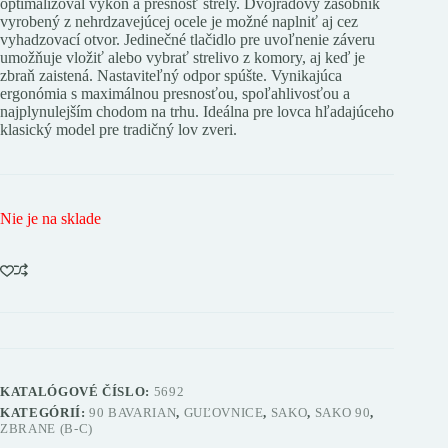
optimalizoval výkon a presnosť strely. Dvojradový zásobník
vyrobený z nehrdzavejúcej ocele je možné naplniť aj cez
vyhadzovací otvor. Jedinečné tlačidlo pre uvoľnenie záveru
umožňuje vložiť alebo vybrať strelivo z komory, aj keď je
zbraň zaistená. Nastaviteľný odpor spúšte. Vynikajúca
ergonómia s maximálnou presnosťou, spoľahlivosťou a
najplynulejším chodom na trhu. Ideálna pre lovca hľadajúceho
klasický model pre tradičný lov zveri.
Nie je na sklade
KATALÓGOVÉ ČÍSLO:
5692
KATEGÓRIÍ:
90 BAVARIAN
,
GUĽOVNICE
,
SAKO
,
SAKO 90
,
ZBRANE (B-C)