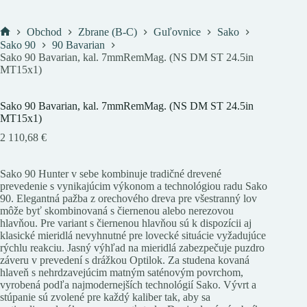
Obchod
Zbrane (B-C)
Guľovnice
Sako
Domov
Sako 90
90 Bavarian
Sako 90 Bavarian, kal. 7mmRemMag. (NS DM ST 24.5in
MT15x1)
Sako 90 Bavarian, kal. 7mmRemMag. (NS DM ST 24.5in
MT15x1)
2 110,68
€
Sako 90 Hunter v sebe kombinuje tradičné drevené
prevedenie s vynikajúcim výkonom a technológiou radu Sako
90. Elegantná pažba z orechového dreva pre všestranný lov
môže byť skombinovaná s čiernenou alebo nerezovou
hlavňou. Pre variant s čiernenou hlavňou sú k dispozícii aj
klasické mieridlá nevyhnutné pre lovecké situácie vyžadujúce
rýchlu reakciu. Jasný výhľad na mieridlá zabezpečuje puzdro
záveru v prevedení s drážkou Optilok. Za studena kovaná
hlaveň s nehrdzavejúcim matným saténovým povrchom,
vyrobená podľa najmodernejších technológií Sako. Vývrt a
stúpanie sú zvolené pre každý kaliber tak, aby sa