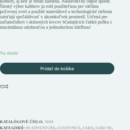
komory, aj keď je zbraň zaistená. Nastaviteľný odpor spúšte.
Široký výber kalibrov ju robí použiteľnou pre väčšinu
poľovnej zveri a použité materiálové a technologické riešenia
zaisťujú spoľahlivosť v akomkoľvek prostredí. Určená pre
začiatočníkov i skúsených lovcov hľadajúcich ľahkú pušku s
maximálnou odolnosťou a jednoduchou údržbou!
Na sklade
Pridať do košíka
KATALÓGOVÉ ČÍSLO:
5608
KATEGÓRIÍ:
90 ADVENTURE
,
GUĽOVNICE
,
SAKO
,
SAKO 90
,