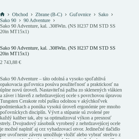
Obchod
Zbrane (B-C)
Guľovnice
Sako
Domov
Sako 90
90 Adventure
Sako 90 Adventure, kal. .308Win. (NS H237 DM STD SS
20in MT15x1)
Sako 90 Adventure, kal. .308Win. (NS H237 DM STD SS
20in MT15x1)
2 743,88
€
Sako 90 Adventure – táto odolná a vysoko spoľahlivá
opakovacia guľovnica posúva použiteľnosť a praktickosť na
úplne novú úroveň. Nastaviteľná pažba zo sklenených vlákien
a záver i hlaveň z nehrdzavejúcej ocele s povrchovou úpravou
Tungsten Cerakote robí pušku odolnou v akýchkoľvek
podmienkach a ponúka vysokú úroveň ergonómie pre mnoho
poľovníckych disciplín. Vývrt a stúpanie sú zvolené pre
každý kaliber tak, aby sa optimalizoval výkon a presnosť
strely. Dvojradový zásobník vyrobený z nehrdzavejúcej ocele
je možné naplniť aj cez vyhadzovací otvor. Jedinečné tlačidlo
pre uvoľnenie záveru umožňuje vložiť alebo vybrať strelivo z