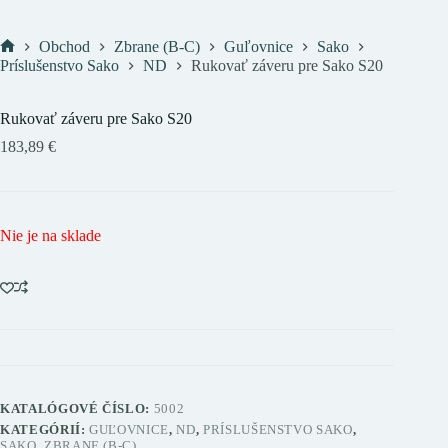
Obchod
Zbrane (B-C)
Guľovnice
Sako
Domov
Príslušenstvo Sako
ND
Rukovať záveru pre Sako S20
Rukovať záveru pre Sako S20
183,89
€
Nie je na sklade
KATALÓGOVÉ ČÍSLO:
5002
KATEGÓRIÍ:
GUĽOVNICE
,
ND
,
PRÍSLUŠENSTVO SAKO
,
SAKO
,
ZBRANE (B-C)