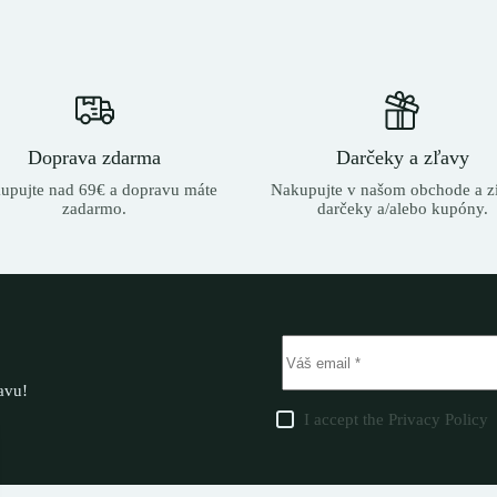
Doprava zdarma
Darčeky a zľavy
upujte nad 69€ a dopravu máte
Nakupujte v našom obchode a zí
zadarmo.
darčeky a/alebo kupóny.
ľavu!
I accept the
Privacy Policy