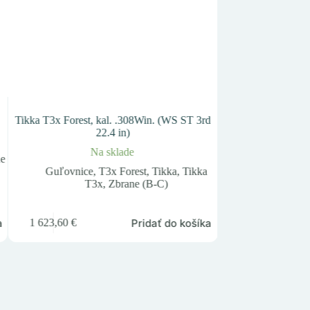
Tikka T3x Forest, kal. .308Win. (WS ST 3rd
Ruger GP100 1
22.4 in)
Nie j
Na sklade
ne
GP100
,
Revol
Guľovnice
,
T3x Forest
,
Tikka
,
Tikka
T3x
,
Zbrane (B-C)
1 368,38
€
a
Pridať do košíka
1 623,60
€