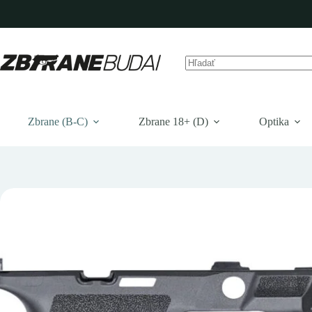
Prejsť
na
obsah
Žiadne
výsledky
Zbrane (B-C)
Zbrane 18+ (D)
Optika