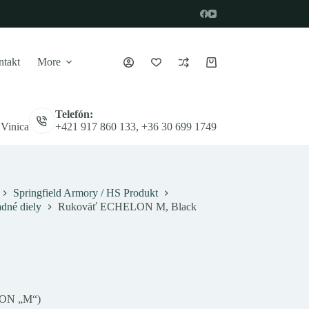
takt
More
Nákupný
košík
Telefón:
 Vinica
+421 917 860 133, +36 30 699 1749
Springfield Armory / HS Produkt
dné diely
Rukoväť ECHELON M, Black
ON „M“)