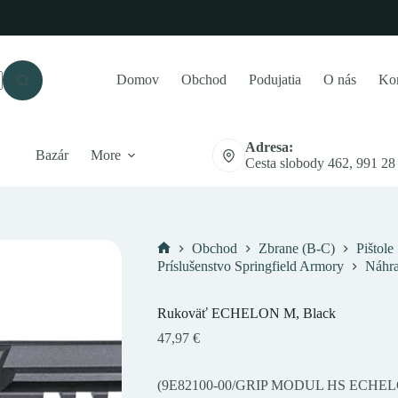
Domov
Obchod
Podujatia
O nás
Kon
Adresa:
Bazár
More
Cesta slobody 462, 991 28
Obchod
Zbrane (B-C)
Pištole
Domov
Príslušenstvo Springfield Armory
Náhra
Rukoväť ECHELON M, Black
47,97
€
(9E82100-00/GRIP MODUL HS ECHEL