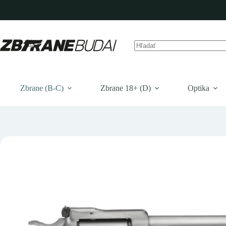
Prejsť
na
obsah
Žiadne
výsledky
Zbrane (B-C)
Zbrane 18+ (D)
Optika