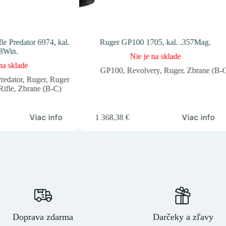
e Predator 6974, kal.
Ruger GP100 1705, kal. .357Mag.
8Win.
Nie je na sklade
na sklade
GP100
,
Revolvery
,
Ruger
,
Zbrane (B-
redator
,
Ruger
,
Ruger
ifle
,
Zbrane (B-C)
Viac info
Viac info
1 368,38
€
Doprava zdarma
Darčeky a zľavy