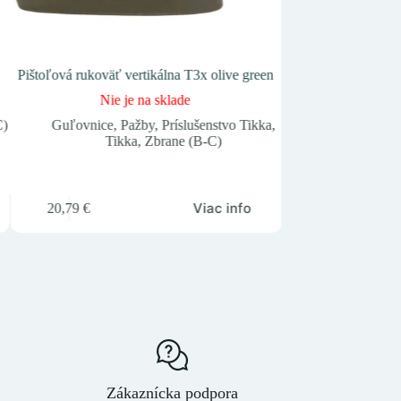
Pištoľová rukoväť vertikálna T3x olive green
Pištoľ HK USP
Nie je na sklade
Na
C)
Guľovnice
,
Pažby
,
Príslušenstvo Tikka
,
Heckler & K
Tikka
,
Zbrane (B-C)
1 715,63
€
Viac info
20,79
€
Zákaznícka podpora