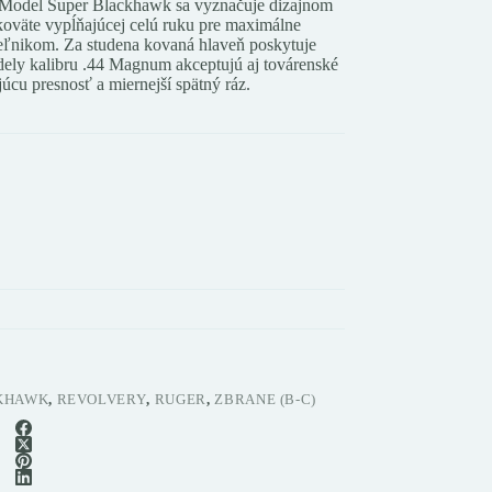
Model Super Blackhawk sa vyznačuje dizajnom
ukoväte vypĺňajúcej celú ruku pre maximálne
eľnikom. Za studena kovaná hlaveň poskytuje
ely kalibru .44 Magnum akceptujú aj továrenské
júcu presnosť a miernejší spätný ráz.
KHAWK
,
REVOLVERY
,
RUGER
,
ZBRANE (B-C)