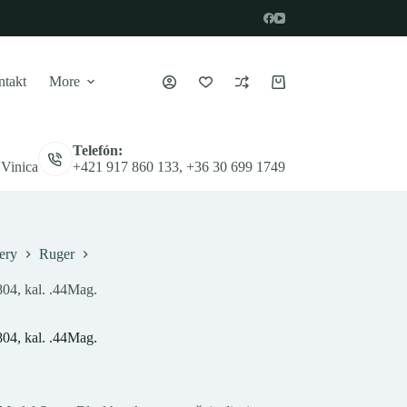
takt
More
Nákupný
košík
Telefón:
 Vinica
+421 917 860 133, +36 30 699 1749
ery
Ruger
04, kal. .44Mag.
04, kal. .44Mag.