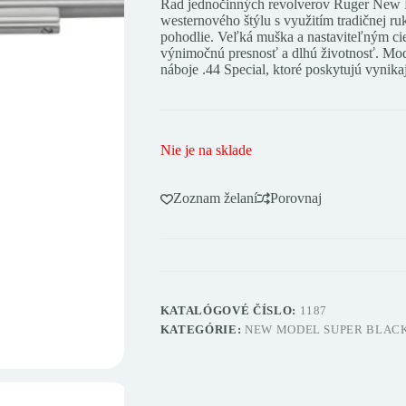
Rad jednočinných revolverov Ruger New 
westernového štýlu s využitím tradičnej r
pohodlie. Veľká muška a nastaviteľným ci
výnimočnú presnosť a dlhú životnosť. Mod
náboje .44 Special, ktoré poskytujú vynika
Nie je na sklade
Zoznam želaní
Porovnaj
KATALÓGOVÉ ČÍSLO:
1187
KATEGÓRIE:
NEW MODEL SUPER BLAC