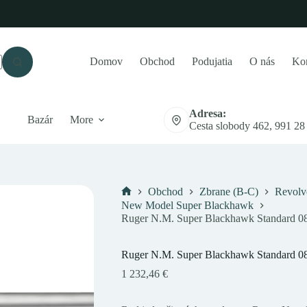
Domov
Obchod
Podujatia
O nás
Kon
Adresa:
Bazár
More
Cesta slobody 462, 991 28
Obchod
Zbrane (B-C)
Revolv
Domov
New Model Super Blackhawk
Ruger N.M. Super Blackhawk Standard 08
Ruger N.M. Super Blackhawk Standard 08
1 232,46
€