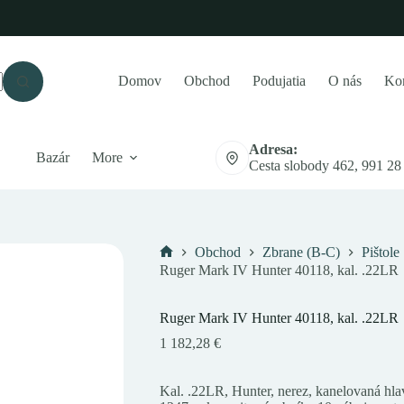
Domov
Obchod
Podujatia
O nás
Kon
Adresa:
Bazár
More
Cesta slobody 462, 991 28
Obchod
Zbrane (B-C)
Pištole
Domov
Ruger Mark IV Hunter 40118, kal. .22LR
Ruger Mark IV Hunter 40118, kal. .22LR
1 182,28
€
Kal. .22LR, Hunter, nerez, kanelovaná hl