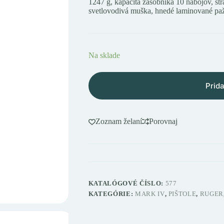
1247 g, kapacita zásobníka 10 nábojov, st
svetlovodivá muška, hnedé laminované pa
Na sklade
Prida
Zoznam želaní
Porovnaj
KATALÓGOVÉ ČÍSLO:
577
KATEGÓRIE:
MARK IV
,
PIŠTOLE
,
RUGER