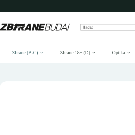
Prejsť
na
obsah
Žiadne
výsledky
Zbrane (B-C)
Zbrane 18+ (D)
Optika