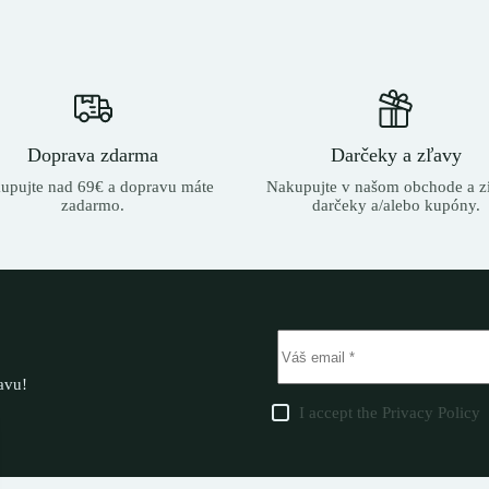
Doprava zdarma
Darčeky a zľavy
upujte nad 69€ a dopravu máte
Nakupujte v našom obchode a zí
zadarmo.
darčeky a/alebo kupóny.
ľavu!
I accept the
Privacy Policy