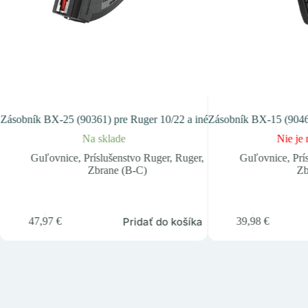
Zásobník BX-25 (90361) pre Ruger 10/22 a iné
Zásobník BX-15 (90463
Na sklade
Nie je 
Guľovnice
,
Príslušenstvo Ruger
,
Ruger
,
Guľovnice
,
Prí
Zbrane (B-C)
Zb
Pridať do košíka
47,97
€
39,98
€