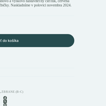
ranovo a výškovo nastaviteľný cieľnik, červená
žbičky. Naskladníme v polovici novembra 2024.
ť do košíka
,
ZBRANE (B-C)