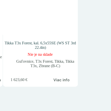
Tikka T3x Forest, kal. 6,5x55SE (WS ST 3rd
Zásobník MAG/5 (90
22.4in)
kal.
Nie je na sklade
Nie j
ne
Guľovnice
,
T3x Forest
,
Tikka
,
Tikka
Guľovnice
,
P
T3x
,
Zbrane (B-C)
a
Viac info
1 623,60
€
30,65
€