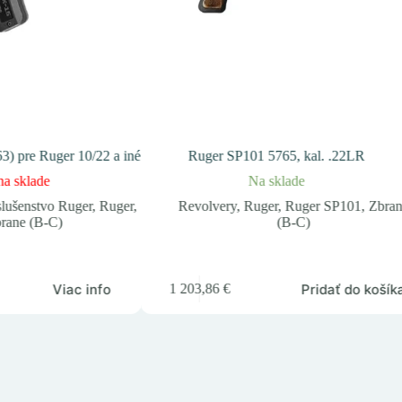
) pre Ruger 10/22 a iné
Ruger SP101 5765, kal. .22LR
na sklade
Na sklade
slušenstvo Ruger
,
Ruger
,
Revolvery
,
Ruger
,
Ruger SP101
,
Zbra
rane (B-C)
(B-C)
Viac info
Pridať do košík
1 203,86
€