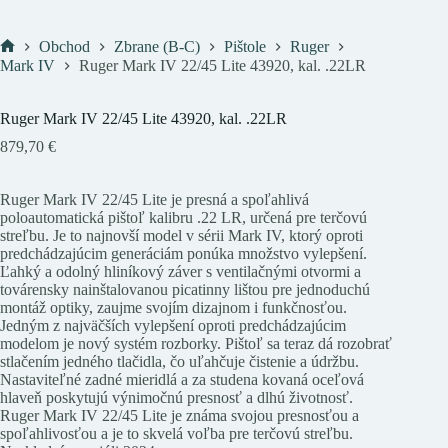
Obchod
Zbrane (B-C)
Pištole
Ruger
Domov
Mark IV
Ruger Mark IV 22/45 Lite 43920, kal. .22LR
Ruger Mark IV 22/45 Lite 43920, kal. .22LR
879,70
€
Ruger Mark IV 22/45 Lite je presná a spoľahlivá
poloautomatická pištoľ kalibru .22 LR, určená pre terčovú
streľbu. Je to najnovší model v sérii Mark IV, ktorý oproti
predchádzajúcim generáciám ponúka množstvo vylepšení.
Ľahký a odolný hliníkový záver s ventilačnými otvormi a
továrensky nainštalovanou picatinny lištou pre jednoduchú
montáž optiky, zaujme svojím dizajnom i funkčnosťou.
Jedným z najväčších vylepšení oproti predchádzajúcim
modelom je nový systém rozborky. Pištoľ sa teraz dá rozobrať
stlačením jedného tlačidla, čo uľahčuje čistenie a údržbu.
Nastaviteľné zadné mieridlá a za studena kovaná oceľová
hlaveň poskytujú výnimočnú presnosť a dlhú životnosť.
Ruger Mark IV 22/45 Lite je známa svojou presnosťou a
spoľahlivosťou a je to skvelá voľba pre terčovú streľbu.