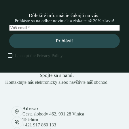
Dôležité informácie čakajú na vás!
Prihláste sa na odber noviniek a získajte až 20% zľavu!
Prihlásiť
I accept the
Privacy Policy
Spojte sa s nami.
Kontaktujte nás elektronicky alebo navštívte náš obchod.
Adresa:
Cesta slobody 462, 991 28 Vinica
Telefón:
+421 917 860 133