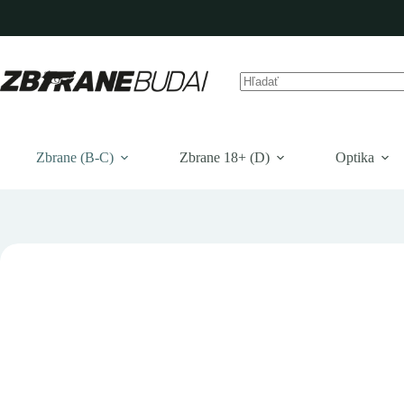
Prejsť
na
obsah
Žiadne
výsledky
Zbrane (B-C)
Zbrane 18+ (D)
Optika