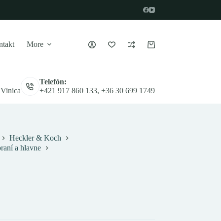
takt
More
Nákupný
košík
Telefón:
 Vinica
+421 917 860 133, +36 30 699 1749
Heckler & Koch
aní a hlavne