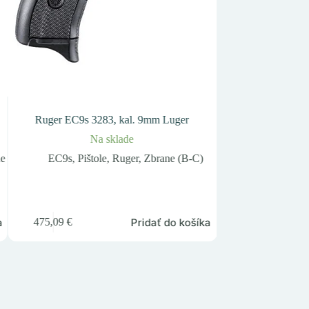
Ruger EC9s 3283, kal. 9mm Luger
Pištoľová rukoväť 
Na sklade
Na
ne
EC9s
,
Pištole
,
Ruger
,
Zbrane (B-C)
Guľovnice
,
P
Tik
20,79
€
a
Pridať do košíka
475,09
€