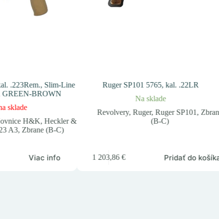
l. .223Rem., Slim-Line
Ruger SP101 5765, kal. .22LR
rd GREEN-BROWN
Na sklade
na sklade
Revolvery
,
Ruger
,
Ruger SP101
,
Zbra
ovnice H&K
,
Heckler &
(B-C)
23 A3
,
Zbrane (B-C)
Viac info
Pridať do košík
1 203,86
€