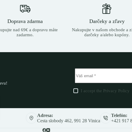
Doprava zdarma
Darčeky a zľavy
upujte nad 69€ a dopravu máte
Nakupujte v našom obchode a zí
zadarmo.
darčeky a/alebo kupóny.
ľavu!
I accept the
Privacy Policy
Adresa:
Telefón:
Cesta slobody 462, 991 28 Vinica
+421 917 