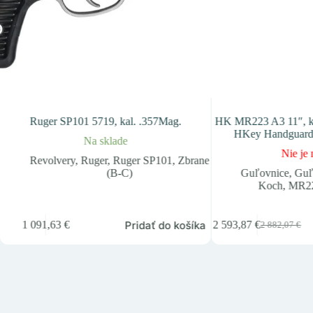
Ruger SP101 5719, kal. .357Mag.
HK MR223 A3 11″, ka
HKey Handgua
Na sklade
Nie je 
Revolvery
,
Ruger
,
Ruger SP101
,
Zbrane
(B-C)
Guľovnice
,
Guľ
Koch
,
MR2
Pridať do košíka
1 091,63
€
2 593,87
€
2 882,07
€
Pôvodná
Aktuálna
cena
cena
bola:
je:
2
2
882,07 €.
593,87 €.