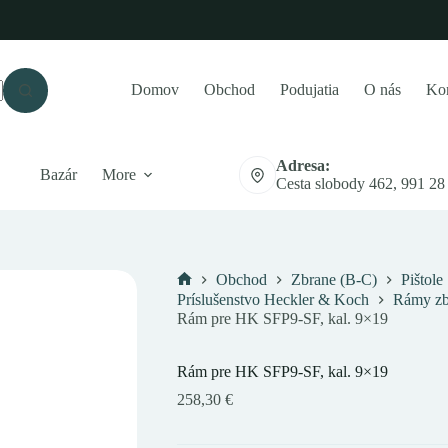
Domov
Obchod
Podujatia
O nás
Kon
Adresa:
Bazár
More
Cesta slobody 462, 991 28
Obchod
Zbrane (B-C)
Pištole
Domov
Príslušenstvo Heckler & Koch
Rámy zbr
Rám pre HK SFP9-SF, kal. 9×19
Rám pre HK SFP9-SF, kal. 9×19
258,30
€