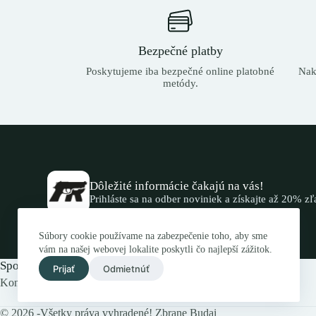
Bezpečné platby
Poskytujeme iba bezpečné online platobné
Nak
metódy.
Dôležité informácie čakajú na vás!
Prihláste sa na odber noviniek a získajte až 20% z
Súbory cookie používame na zabezpečenie toho, aby sme
vám na našej webovej lokalite poskytli čo najlepší zážitok.
Spojte sa s nami.
Prijať
Odmietnúť
Kontaktujte nás elektronicky alebo navštívte náš obchod.
© 2026 -Všetky práva vyhradené! Zbrane Budai