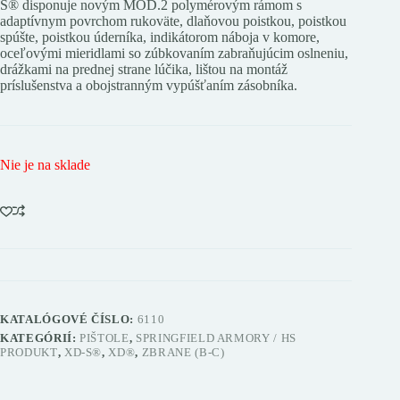
S® disponuje novým MOD.2 polymérovým rámom s
adaptívnym povrchom rukoväte, dlaňovou poistkou, poistkou
spúšte, poistkou úderníka, indikátorom náboja v komore,
oceľovými mieridlami so zúbkovaním zabraňujúcim oslneniu,
drážkami na prednej strane lúčika, lištou na montáž
príslušenstva a obojstranným vypúšťaním zásobníka.
Nie je na sklade
KATALÓGOVÉ ČÍSLO:
6110
KATEGÓRIÍ:
PIŠTOLE
,
SPRINGFIELD ARMORY / HS
PRODUKT
,
XD-S®
,
XD®
,
ZBRANE (B-C)