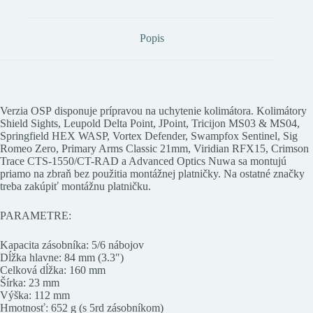
Popis
Verzia OSP disponuje prípravou na uchytenie kolimátora. Kolimátory
Shield Sights, Leupold Delta Point, JPoint, Tricijon MS03 & MS04,
Springfield HEX WASP, Vortex Defender, Swampfox Sentinel, Sig
Romeo Zero, Primary Arms Classic 21mm, Viridian RFX15, Crimson
Trace CTS-1550/CT-RAD a Advanced Optics Nuwa sa montujú
priamo na zbraň bez použitia montážnej platničky. Na ostatné značky
treba zakúpiť montážnu platničku.
PARAMETRE:
Kapacita zásobníka: 5/6 nábojov
Dĺžka hlavne: 84 mm (3.3″)
Celková dĺžka: 160 mm
Šírka: 23 mm
Výška: 112 mm
Hmotnosť: 652 g (s 5rd zásobníkom)