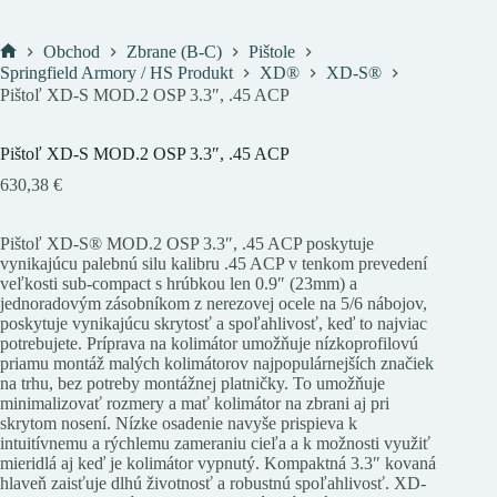
Obchod
Zbrane (B-C)
Pištole
Domov
Springfield Armory / HS Produkt
XD®
XD-S®
Pištoľ XD-S MOD.2 OSP 3.3″, .45 ACP
Pištoľ XD-S MOD.2 OSP 3.3″, .45 ACP
630,38
€
Pištoľ XD-S® MOD.2 OSP 3.3″, .45 ACP poskytuje
vynikajúcu palebnú silu kalibru .45 ACP v tenkom prevedení
veľkosti sub-compact s hrúbkou len 0.9″ (23mm) a
jednoradovým zásobníkom z nerezovej ocele na 5/6 nábojov,
poskytuje vynikajúcu skrytosť a spoľahlivosť, keď to najviac
potrebujete. Príprava na kolimátor umožňuje nízkoprofilovú
priamu montáž malých kolimátorov najpopulárnejších značiek
na trhu, bez potreby montážnej platničky. To umožňuje
minimalizovať rozmery a mať kolimátor na zbrani aj pri
skrytom nosení. Nízke osadenie navyše prispieva k
intuitívnemu a rýchlemu zameraniu cieľa a k možnosti využiť
mieridlá aj keď je kolimátor vypnutý. Kompaktná 3.3″ kovaná
hlaveň zaisťuje dlhú životnosť a robustnú spoľahlivosť. XD-