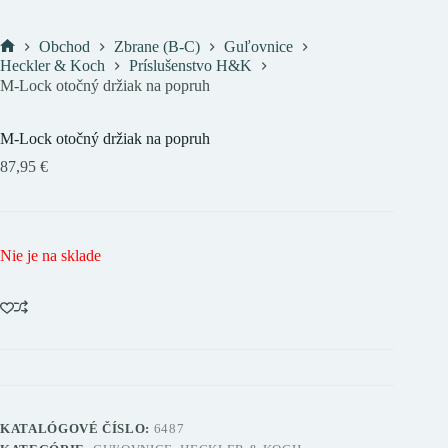
Obchod
Zbrane (B-C)
Guľovnice
Domov
Heckler & Koch
Príslušenstvo H&K
M-Lock otočný držiak na popruh
M-Lock otočný držiak na popruh
87,95
€
Nie je na sklade
KATALÓGOVÉ ČÍSLO:
6487