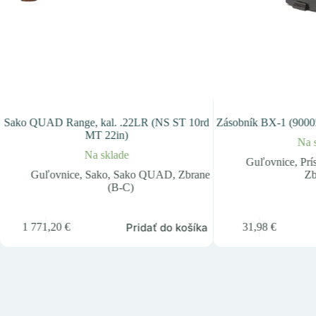
Sako QUAD Range, kal. .22LR (NS ST 10rd
Zásobník BX-1 (90005
MT 22in)
Na 
Na sklade
Guľovnice
,
Prí
Guľovnice
,
Sako
,
Sako QUAD
,
Zbrane
Zb
(B-C)
Pridať do košíka
1 771,20
€
31,98
€