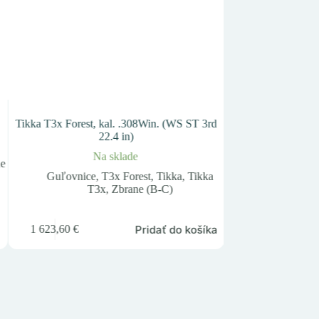
Tikka T3x Forest, kal. .308Win. (WS ST 3rd
Ruger American Ri
22.4 in)
.
Na sklade
Nie j
ne
Guľovnice
,
T3x Forest
,
Tikka
,
Tikka
Guľovnice
T3x
,
Zbrane (B-C)
American
Pridať do košíka
1 623,60
€
799,50
€