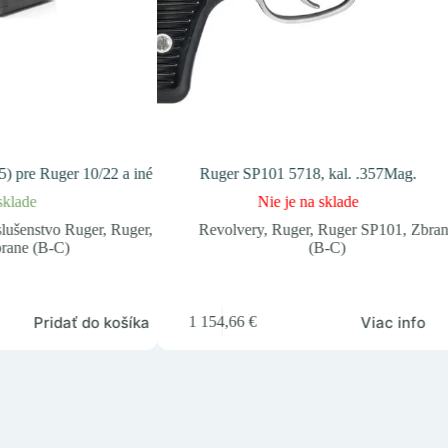
) pre Ruger 10/22 a iné
Ruger SP101 5718, kal. .357Mag.
sklade
Nie je na sklade
slušenstvo Ruger
,
Ruger
,
Revolvery
,
Ruger
,
Ruger SP101
,
Zbra
rane (B-C)
(B-C)
Pridať do košíka
Viac info
1 154,66
€