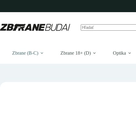
Prejsť
na
obsah
Žiadne
výsledky
Zbrane (B-C)
Zbrane 18+ (D)
Optika