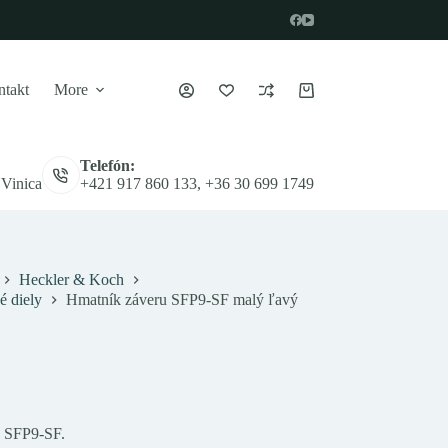
takt
More
Nákupný
košík
Telefón:
 Vinica
+421 917 860 133, +36 30 699 1749
Heckler & Koch
é diely
Hmatník záveru SFP9-SF malý ľavý
K SFP9-SF.