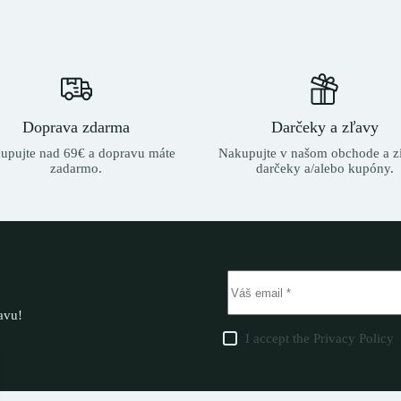
Doprava zdarma
Darčeky a zľavy
upujte nad 69€ a dopravu máte
Nakupujte v našom obchode a zí
zadarmo.
darčeky a/alebo kupóny.
ľavu!
I accept the
Privacy Policy