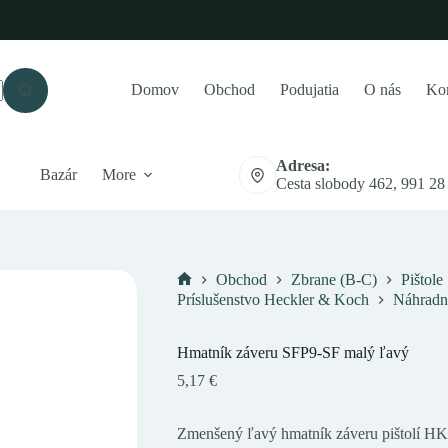
Domov
Obchod
Podujatia
O nás
Kon
Adresa:
Bazár
More
Cesta slobody 462, 991 28
Obchod
Zbrane (B-C)
Pištole
Domov
Príslušenstvo Heckler & Koch
Náhradn
Hmatník záveru SFP9-SF malý ľavý
5,17
€
Zmenšený ľavý hmatník záveru pištolí H