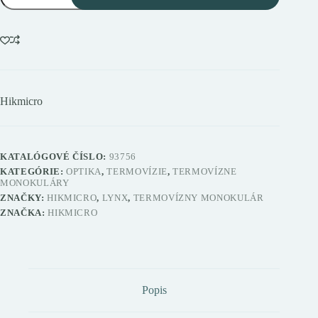
LYNX
PRO
LH15
termovízny
monokulár
Hikmicro
KATALÓGOVÉ ČÍSLO:
93756
KATEGÓRIE:
OPTIKA
,
TERMOVÍZIE
,
TERMOVÍZNE
MONOKULÁRY
ZNAČKY:
HIKMICRO
,
LYNX
,
TERMOVÍZNY MONOKULÁR
ZNAČKA:
HIKMICRO
Popis