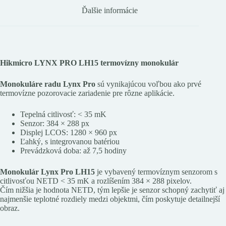
Ďalšie informácie
Hikmicro LYNX PRO LH15 termovízny monokulár
Monokuláre radu
Lynx Pro
sú vynikajúcou voľbou ako prvé
termovízne pozorovacie zariadenie pre rôzne aplikácie.
Tepelná citlivosť: < 35 mK
Senzor: 384 × 288 px
Displej LCOS: 1280 × 960 px
Ľahký, s integrovanou batériou
Prevádzková doba: až 7,5 hodiny
Monokulár
Lynx Pro LH15
je vybavený termovíznym senzorom s
citlivosťou NETD < 35 mK a rozlíšením 384 × 288 pixelov.
Čím nižšia je hodnota NETD, tým lepšie je senzor schopný zachytiť aj
najmenšie teplotné rozdiely medzi objektmi, čím poskytuje detailnejší
obraz.