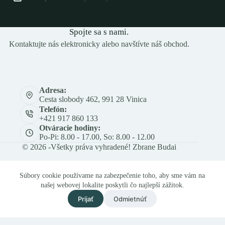
Spojte sa s nami.
Kontaktujte nás elektronicky alebo navštívte náš obchod.
Adresa:
Cesta slobody 462, 991 28 Vinica
Telefón:
+421 917 860 133
Otváracie hodiny:
Po-Pi: 8.00 - 17.00, So: 8.00 - 12.00
© 2026 -Všetky práva vyhradené! Zbrane Budai
Súbory cookie používame na zabezpečenie toho, aby sme vám na
našej webovej lokalite poskytli čo najlepší zážitok.
Prijať
Odmietnúť
Och. os. údajov
Obch. a rek. podmienky