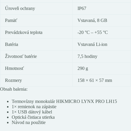
Úroveň ochrany
IP67
Pamäť
Vstavaná, 8 GB
Prevádzková teplota
-20 °C – +55 °C
Batéria
Vstavaná Li-ion
Životnosť batérie
7,5 hodiny
Hmotnosť
290 g
Rozmery
158 × 61 × 57 mm
Obsah balenia:
Termovízny monokulár HIKMICRO LYNX PRO LH15
1× remienok na zápästie
1× USB dátový kábel
Optická čistiaca utierka
Návod na použitie