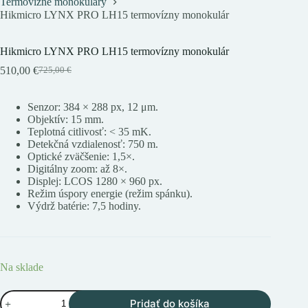
Termovízne monokuláry
Hikmicro LYNX PRO LH15 termovízny monokulár
Hikmicro LYNX PRO LH15 termovízny monokulár
510,00
€
725,00
€
Pôvodná
Aktuálna
cena
cena
bola:
je:
Senzor: 384 × 288 px, 12 μm.
725,00 €.
510,00 €.
Objektív: 15 mm.
Teplotná citlivosť: < 35 mK.
Detekčná vzdialenosť: 750 m.
Optické zväčšenie: 1,5×.
Digitálny zoom: až 8×.
Displej: LCOS 1280 × 960 px.
Režim úspory energie (režim spánku).
Výdrž batérie: 7,5 hodiny.
Na sklade
množstvo
Pridať do košíka
Hikmicro