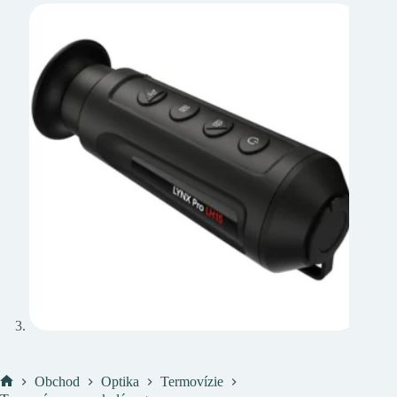
Obchod
Optika
Termovízie
Domov