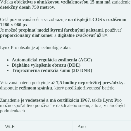
Vďaka
objektívu s ohniskovou vzdialenosťou 15 mm má
zariadenie
detekčný dosah 750 metrov
.
Celá pozorovaná scéna sa zobrazuje
na displeji LCOS s rozlíšením
1280 × 960 px
.
Je možné
prepínať medzi štyrmi farebnými paletami
, používať
proporcionálny diaľkomer
a
digitálne zväčšovať až 8×
.
Lynx Pro obsahuje aj technológie ako:
Automatická regulácia zosilnenia (AGC)
Digitálne vylepšenie obrazu (DDE)
Trojrozmerná redukcia šumu (3D DNR)
Vstavaná batéria poskytuje až
7,5 hodiny nepretržitej prevádzky
a
disponuje
režimom spánku
, ktorý predlžuje životnosť batérie.
Zariadenie
je vodotesné a má certifikáciu IP67
, takže
Lynx Pro
možno spoľahlivo používať v daždi alebo snehu, a to aj v náročných
podmienkach.
Wi-Fi
Áno