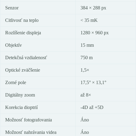
Senzor
384 × 288 px
Citlivosť na teplo
< 35 mK
Rozlíšenie displeja
1280 × 960 px
Objektív
15 mm
Detekčná vzdialenosť
750 m
Optické zväčšenie
1,5×
Zorné pole
17,5° × 13,1°
Digitálny zoom
až 8×
Korekcia dioptrií
-4D až +5D
Možnosť fotografovania
Áno
Možnosť nahrávania videa
Áno