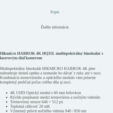
Popis
Ďalšie informácie
Hikmicro HABROK 4K HQ35L multispektrálny binokulár s
laserovým diaľkomerom
Multispektrálny binokulár HIKMICRO HABROK 4K plne
nahradzuje dennú optiku a nemusíte ho dávať z ruky ani v noci.
Kombinácia termovízneho a optického modulu vám prinesie
kompletný prehľad počas celého dňa aj noci.
4K UHD Optický modul s 60 mm šošovkou
Rýchle prepínanie medzi termovíziou a nočným videním
Termovízny senzor 640 × 512 px
Teplotná citlivosť 20 mK
Výmenný prísvit nočného videnia 940 / 850 nm