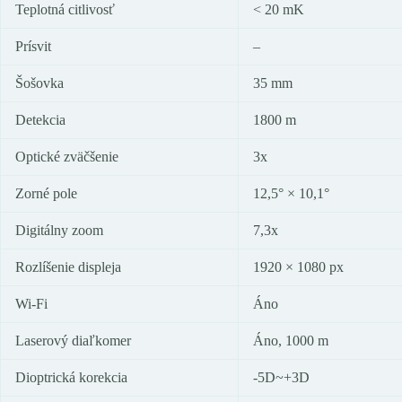
Teplotná citlivosť
< 20 mK
Prísvit
–
Šošovka
35 mm
Detekcia
1800 m
Optické zväčšenie
3x
Zorné pole
12,5° × 10,1°
Digitálny zoom
7,3x
Rozlíšenie displeja
1920 × 1080 px
Wi-Fi
Áno
Laserový diaľkomer
Áno, 1000 m
Dioptrická korekcia
-5D~+3D