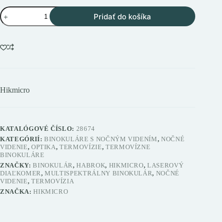
množstvo
Pridať do košíka
Hikmicro
HABROK
4K
HQ35L
multispektrálny
binokulár
s
laserovým
diaľkomerom
Hikmicro
KATALÓGOVÉ ČÍSLO:
28674
KATEGÓRIÍ:
BINOKULÁRE S NOČNÝM VIDENÍM
,
NOČNÉ
VIDENIE
,
OPTIKA
,
TERMOVÍZIE
,
TERMOVÍZNE
BINOKULÁRE
ZNAČKY:
BINOKULÁR
,
HABROK
,
HIKMICRO
,
LASEROVÝ
DIAĽKOMER
,
MULTISPEKTRÁLNY BINOKULÁR
,
NOČNÉ
VIDENIE
,
TERMOVÍZIA
ZNAČKA:
HIKMICRO