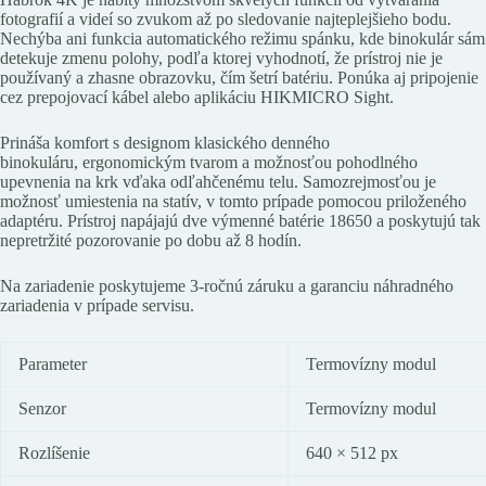
fotografií a videí so zvukom až po sledovanie najteplejšieho bodu.
Nechýba ani funkcia automatického režimu spánku, kde binokulár sám
detekuje zmenu polohy, podľa ktorej vyhodnotí, že prístroj nie je
používaný a zhasne obrazovku, čím šetrí batériu. Ponúka aj pripojenie
cez prepojovací kábel alebo aplikáciu HIKMICRO Sight.
Prináša komfort s designom klasického denného
binokuláru, ergonomickým tvarom a možnosťou pohodlného
upevnenia na krk vďaka odľahčenému telu. Samozrejmosťou je
možnosť umiestenia na statív, v tomto prípade pomocou priloženého
adaptéru. Prístroj napájajú dve výmenné batérie 18650 a poskytujú tak
nepretržité pozorovanie po dobu až 8 hodín.
Na zariadenie poskytujeme 3-ročnú záruku a garanciu náhradného
zariadenia v prípade servisu.
Parameter
Termovízny modul
Senzor
Termovízny modul
Rozlíšenie
640 × 512 px