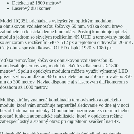
Detekcia až 1800 metrov*
Laserový diaľkomer
Model HQ35L prichádza s vylepšeným optickým modulom
a ohniskovou vzdialenosťou šošovky 60 mm, vďaka čomu hravo
zabudnete na klasické denné binokuláry. Prístroj kombinuje optický
modul s jadrom so skvelým rozlíšením 4K UHD a termovízny modul
so senzorom s rozlíšením 640 × 512 px a teplotnou citlivosťou 20 mK.
Celý obraz sprostredkováva OLED displej 1920 × 1080 px.
Vďaka termovíznej šošovke s ohniskovou vzdialenosťou 35
mm dosahuje termovízny modul detekčnú vzdialenosť až 1800
metrov*. Spolu s optickým modulom môžete využiť výmenný LED
prísvit s vlnovou dĺžkou 940 nm s detekciou na 250 metrov alebo 850
nm do 300 metrov. Naviac disponuje aj s laserovým diaľkomerom s
dosahom až 1000 metrov.
Multispektrálny znamená kombináciu termovízneho a optického
modulu, ktorá vám umožňuje nepretržité sledovanie vo dne aj v noci
bez ohľadu na podmienky. O pohodlné pozorovanie sa okrem iného
postará funkcia automatické stabilizácie, ktorá v optickom režime
zabezpečí ostrý a stabilný obraz pri digitálnom zväčšení nad 4x.
Habrok 4K je nabitý množstvom skvelých funkcií od vytvárania