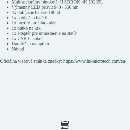
Multispektrálny binokulár HABROK 4K HQ35L
Výmenný LED prísvit 940 / 850 nm
4x dobíjacie batérie 18650
1x nabíjačka batérií
1x puzdro pre binokulár
1x pútko na krk
1x adaptér pre umiestnenie na statív
1x USB-C kábel
Handrička na optiku
Návod
Oficiálna webová stránka značky:
https://www.hikmicrotech.com/en/