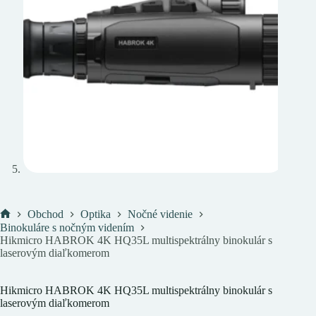
Obchod
Optika
Nočné videnie
Domov
Binokuláre s nočným videním
Hikmicro HABROK 4K HQ35L multispektrálny binokulár s
laserovým diaľkomerom
Hikmicro HABROK 4K HQ35L multispektrálny binokulár s
laserovým diaľkomerom