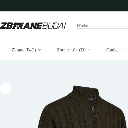
Prejsť
na
obsah
Žiadne
výsledky
Zbrane (B-C)
Zbrane 18+ (D)
Optika