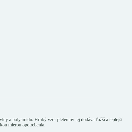
 vlny a polyamidu. Hrubý vzor pleteniny jej dodáva ťažší a teplejší
okou mierou opotrebenia.