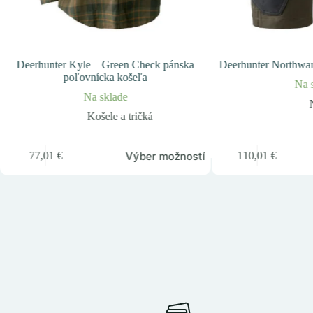
Deerhunter Kyle – Green Check pánska
Deerhunter Northwar
poľovnícka košeľa
Na 
Na sklade
Košele a tričká
nto
Tento
Výber možností
77,01
€
110,01
€
odukt
produkt
á
má
acero
viacero
riantov.
variantov.
žnosti
Možnosti
si
žete
môžete
brať
vybrať
na
ránke
stránke
oduktu.
produktu.