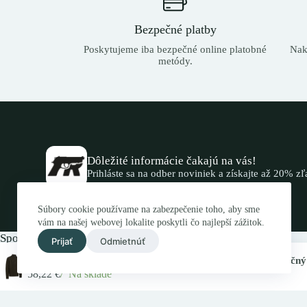
Bezpečné platby
Poskytujeme iba bezpečné online platobné
Nak
metódy.
Dôležité informácie čakajú na vás!
Prihláste sa na odber noviniek a získajte až 20% z
Súbory cookie používame na zabezpečenie toho, aby sme
vám na našej webovej lokalite poskytli čo najlepší zážitok.
Spojte sa s nami.
Prijať
Odmietnúť
Kontaktujte nás elektronicky alebo navštívte náš obchod.
Deer
58,22
€
Na sklade
© 2026 -Všetky práva vyhradené! Zbrane Budai