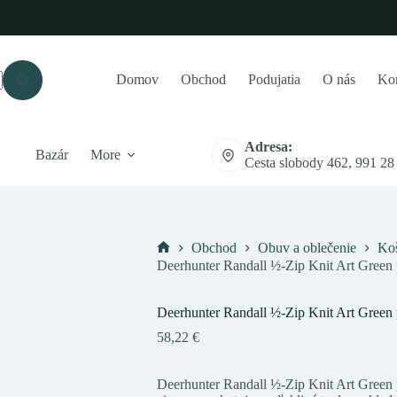
Domov
Obchod
Podujatia
O nás
Kon
Adresa:
Bazár
More
Cesta slobody 462, 991 28
Obchod
Obuv a oblečenie
Koš
Domov
Deerhunter Randall ½-Zip Knit Art Green
Deerhunter Randall ½-Zip Knit Art Green
58,22
€
Deerhunter Randall ½-Zip Knit Art Green