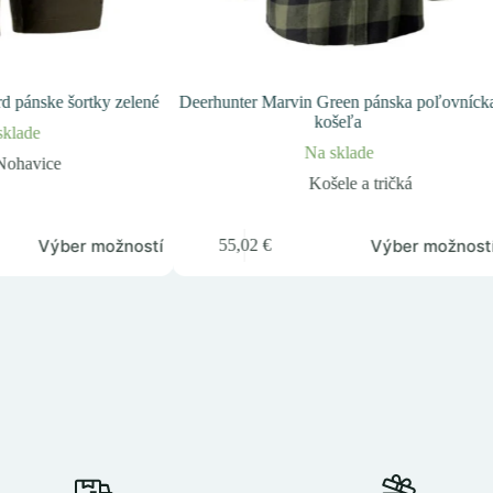
d pánske šortky zelené
Deerhunter Marvin Green pánska poľovníck
košeľa
sklade
Na sklade
Nohavice
Košele a tričká
Tento
Výber možností
Výber možnost
55,02
€
produkt
má
viacero
variantov.
Možnosti
si
môžete
vybrať
na
stránke
produktu.