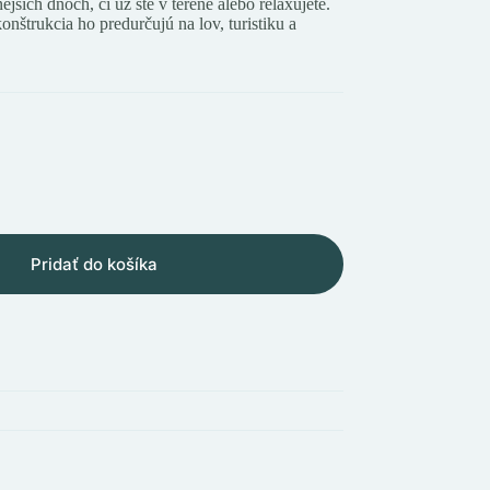
jších dňoch, či už ste v teréne alebo relaxujete.
nštrukcia ho predurčujú na lov, turistiku a
Pridať do košíka