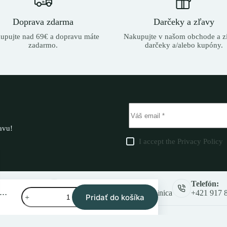
Doprava zdarma
Darčeky a zľavy
upujte nad 69€ a dopravu máte
Nakupujte v našom obchode a zí
zadarmo.
darčeky a/alebo kupóny.
ľavu!
I accept the
Privacy Policy
Adresa:
Telefón:
množstvo
hunter Randall ½-Zip Knit Art Green pulóver s polovičným zipsom
Cesta slobody 462, 991 28 Vinica
+421 917 
Pridať do košíka
Deerhunter
Tento
Randall
produkt
½-
má
Zip