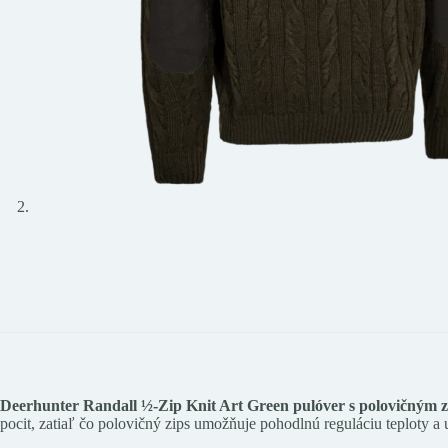
Deerhunter Randall ½-Zip Knit Art Green pulóver s polovičným 
pocit, zatiaľ čo polovičný zips umožňuje pohodlnú reguláciu teploty a