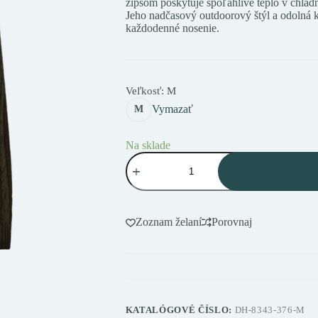
zipsom poskytuje spoľahlivé teplo v chladne
Jeho nadčasový outdoorový štýl a odolná ko
každodenné nosenie.
Veľkosť
: M
Vymazať
M
Na sklade
množstvo
Deerhunter
Randall
½-
Zip
Knit
Zoznam želaní
Porovnaj
Art
Green
pulóver
s
polovičným
zipsom
KATALÓGOVÉ ČÍSLO:
DH-8343-376-M