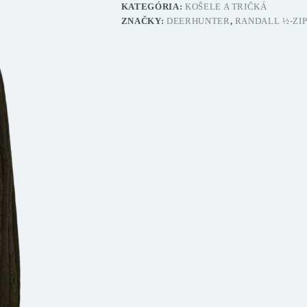
KATEGÓRIA:
KOŠELE A TRIČKÁ
ZNAČKY:
DEERHUNTER
,
RANDALL ½-ZIP