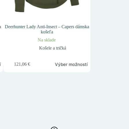
a
Deerhunter Lady Anti-Insect – Capers dámska
Deerhunter Henry
košeľa
poľovn
Na sklade
Na
Košele a tričká
K
Tento
Tento
í
Výber možností
121,06
€
77,01
€
produkt
produkt
má
má
viacero
viacero
variantov.
variantov.
Možnosti
Možnosti
si
si
môžete
môžete
vybrať
vybrať
na
na
stránke
stránke
produktu.
produktu.