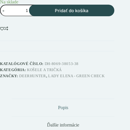
Na sklade
množstvo
Pridať do košíka
Deerhunter
Lady
Elena
-
Green
Check
dámská
košeľa
KATALÓGOVÉ ČÍSLO:
DH-8069-38053-38
KATEGÓRIA:
KOŠELE A TRIČKÁ
ZNAČKY:
DEERHUNTER
,
LADY ELENA - GREEN CHECK
Popis
Ďalšie informácie