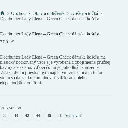
Obchod
Obuv a oblečenie
Košele a tričká
Domov
Deerhunter Lady Elena – Green Check dámská košeľa
Deerhunter Lady Elena – Green Check dámská košeľa
77,01
€
Deerhunter Lady Elena – Green Check dámská košeľa má
klasický kockovaný vzor a je vyrobená z obojsmerne pružnej
bavlny a elastanu, vďaka čomu je pohodlná na nosenie.
Vďaka dvom priestranným náprsným vreckám a čistému
strihu sa dá ľahko kombinovať s džínsami alebo
elegantnejšími outfitmi.
Veľkosť
: 38
Vymazať
38
40
42
44
46
48