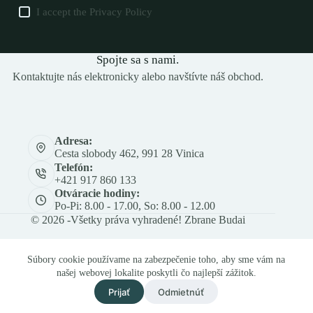
I accept the
Privacy Policy
Spojte sa s nami.
Kontaktujte nás elektronicky alebo navštívte náš obchod.
Adresa:
Cesta slobody 462, 991 28 Vinica
Telefón:
+421 917 860 133
Otváracie hodiny:
Po-Pi: 8.00 - 17.00, So: 8.00 - 12.00
© 2026 -Všetky práva vyhradené! Zbrane Budai
Súbory cookie používame na zabezpečenie toho, aby sme vám na
našej webovej lokalite poskytli čo najlepší zážitok.
Prijať
Odmietnúť
Och. os. údajov
Obch. a rek. podmienky