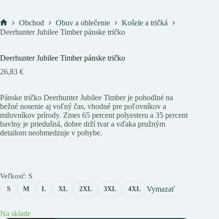
Obchod
Obuv a oblečenie
Košele a tričká
Domov
Deerhunter Jubilee Timber pánske tričko
Deerhunter Jubilee Timber pánske tričko
26,83
€
Pánske tričko Deerhunter Jubilee Timber je pohodlné na
bežné nosenie aj voľný čas, vhodné pre poľovníkov a
milovníkov prírody. Zmes 65 percent polyesteru a 35 percent
bavlny je priedušná, dobre drží tvar a vďaka pružným
detailom neobmedzuje v pohybe.
Veľkosť
: S
Vymazať
S
M
L
XL
2XL
3XL
4XL
Na sklade