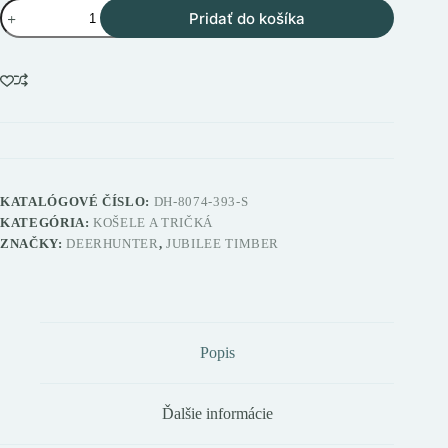
množstvo
Pridať do košíka
Deerhunter
Jubilee
Timber
pánske
tričko
KATALÓGOVÉ ČÍSLO:
DH-8074-393-S
KATEGÓRIA:
KOŠELE A TRIČKÁ
ZNAČKY:
DEERHUNTER
,
JUBILEE TIMBER
Popis
Ďalšie informácie