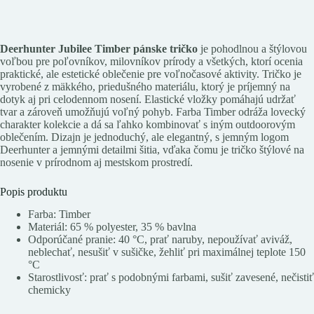
Deerhunter Jubilee Timber pánske tričko
je pohodlnou a štýlovou
voľbou pre poľovníkov, milovníkov prírody a všetkých, ktorí ocenia
praktické, ale estetické oblečenie pre voľnočasové aktivity. Tričko je
vyrobené z mäkkého, priedušného materiálu, ktorý je príjemný na
dotyk aj pri celodennom nosení. Elastické vložky pomáhajú udržať
tvar a zároveň umožňujú voľný pohyb. Farba Timber odráža lovecký
charakter kolekcie a dá sa ľahko kombinovať s iným outdoorovým
oblečením. Dizajn je jednoduchý, ale elegantný, s jemným logom
Deerhunter a jemnými detailmi šitia, vďaka čomu je tričko štýlové na
nosenie v prírodnom aj mestskom prostredí.
Popis produktu
Farba: Timber
Materiál: 65 % polyester, 35 % bavlna
Odporúčané pranie: 40 °C, prať naruby, nepoužívať aviváž,
neblechať, nesušiť v sušičke, žehliť pri maximálnej teplote 150
°C
Starostlivosť: prať s podobnými farbami, sušiť zavesené, nečistiť
chemicky