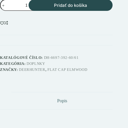
množstvo
Pridať do košíka
Deerhunter
Flat
Cap
Elmwood
ploché
lovecké
čiapky
KATALÓGOVÉ ČÍSLO:
DH-6697-392-60/61
KATEGÓRIA:
DOPLNKY
ZNAČKY:
DEERHUNTER
,
FLAT CAP ELMWOOD
Popis