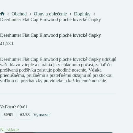
Obchod
Obuv a oblečenie
Doplnky
Domov
Deerhunter Flat Cap Elmwood ploché lovecké čiapky
Deerhunter Flat Cap Elmwood ploché lovecké čiapky
41,58
€
Deerhunter Flat Cap Elmwood ploché lovecké čiapky udržujú
vašu hlavu v teple a chránia ju v chladnom počasí, zatiaľ čo
prešívaná podšívka zaisťuje pohodlné nosenie. Vďaka
priedušnému, pružnému a prateľnému dizajnu sú praktickou
voľbou na prechádzky po vidieku a každodenné nosenie.
Veľkosť
: 60/61
Vymazať
60/61
62/63
Na sklade