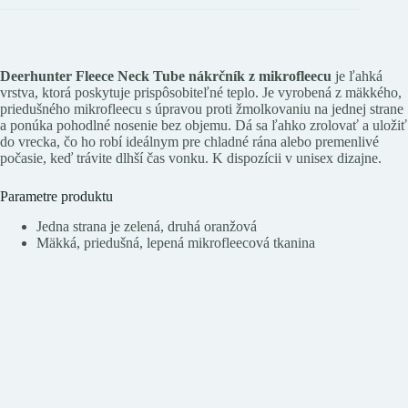
Deerhunter Fleece Neck Tube nákrčník z mikrofleecu
je ľahká
vrstva, ktorá poskytuje prispôsobiteľné teplo. Je vyrobená z mäkkého,
priedušného mikrofleecu s úpravou proti žmolkovaniu na jednej strane
a ponúka pohodlné nosenie bez objemu. Dá sa ľahko zrolovať a uložiť
do vrecka, čo ho robí ideálnym pre chladné rána alebo premenlivé
počasie, keď trávite dlhší čas vonku. K dispozícii v unisex dizajne.
Parametre produktu
Jedna strana je zelená, druhá oranžová
Mäkká, priedušná, lepená mikrofleecová tkanina