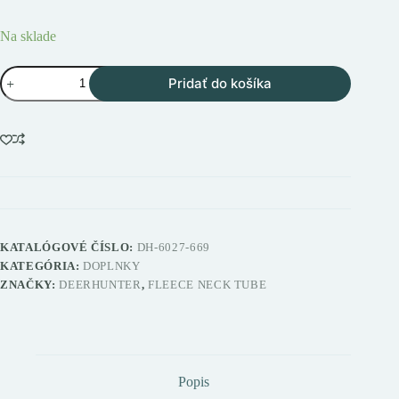
Na sklade
množstvo
Pridať do košíka
Deerhunter
Fleece
Neck
Tube
nákrčník
z
mikrofleecu
KATALÓGOVÉ ČÍSLO:
DH-6027-669
KATEGÓRIA:
DOPLNKY
ZNAČKY:
DEERHUNTER
,
FLEECE NECK TUBE
Popis