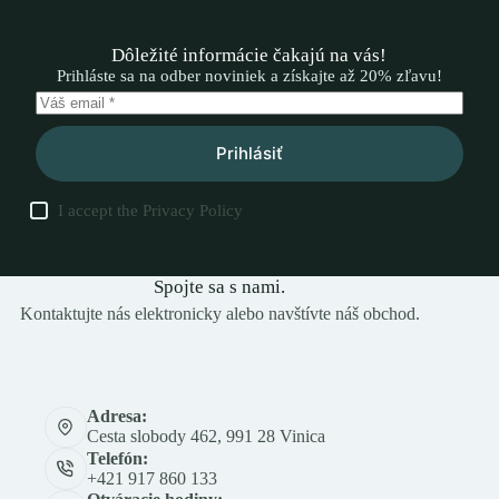
Dôležité informácie čakajú na vás!
Prihláste sa na odber noviniek a získajte až 20% zľavu!
Prihlásiť
I accept the
Privacy Policy
Spojte sa s nami.
Kontaktujte nás elektronicky alebo navštívte náš obchod.
Adresa:
Cesta slobody 462, 991 28 Vinica
Telefón:
+421 917 860 133