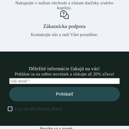
Nakupujte v našom obchode a získate darčeky a/alebo
kupóny.
Zákaznícka podpora
Kontakujte nás a radi Vám poradíme.
Dôležité informácie čakajú na vás!
Prihláste sa na odber noviniek a získajte až 20% zľavu!
Prihlásiť
I accept the
Privacy Policy
Spojte sa s nami.