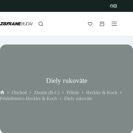
Prejsť
na
obsah
Nákupný
košík
Diely rukoväte
Obchod
Zbrane (B-C)
Pištole
Heckler & Koch
Domov
Príslušenstvo Heckler & Koch
Diely rukoväte