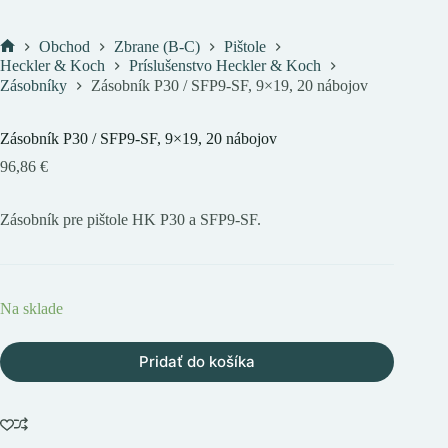
Obchod
Zbrane (B-C)
Pištole
Domov
Heckler & Koch
Príslušenstvo Heckler & Koch
Zásobníky
Zásobník P30 / SFP9-SF, 9×19, 20 nábojov
Zásobník P30 / SFP9-SF, 9×19, 20 nábojov
96,86
€
Zásobník pre pištole HK P30 a SFP9-SF.
Na sklade
Pridať do košíka