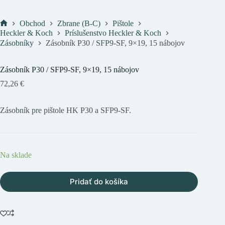
Obchod
Zbrane (B-C)
Pištole
Domov
Heckler & Koch
Príslušenstvo Heckler & Koch
Zásobníky
Zásobník P30 / SFP9-SF, 9×19, 15 nábojov
Zásobník P30 / SFP9-SF, 9×19, 15 nábojov
72,26
€
Zásobník pre pištole HK P30 a SFP9-SF.
Na sklade
Pridať do košíka