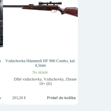
o
Vzduchovka Hämmerli HF 900 Combo, kal.
Prak mod.
4,5mm
Na
Na sklade
Mechanické z
Dlhé vzduchovky
,
Vzduchovky
,
Zbrane
18+ (D)
7,75
€
a
Pridať do košíka
203,20
€