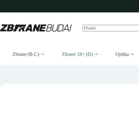
Prejsť
na
obsah
Žiadne
výsledky
Zbrane (B-C)
Zbrane 18+ (D)
Optika