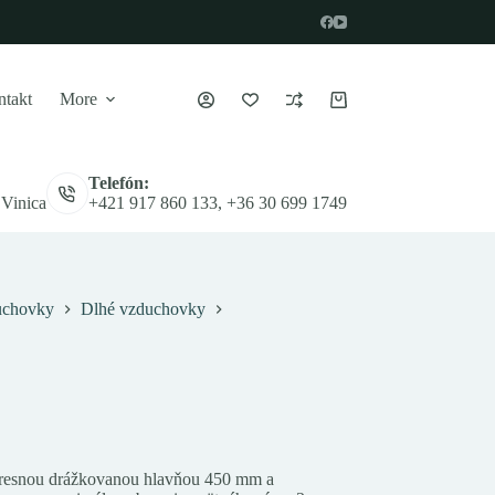
takt
More
Nákupný
košík
Telefón:
 Vinica
+421 917 860 133, +36 30 699 1749
chovky
Dlhé vzduchovky
presnou drážkovanou hlavňou 450 mm a