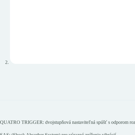
QUATRO TRIGGER: dvojstupňová nastaviteľná spúšť s odporom rozdele
SAS: (Shock Absorber System) pre výrazné zníženie vibrácií.