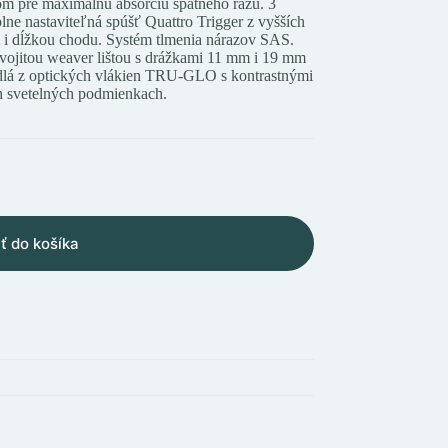
 pre maximálnu absorciu spätného rázu. 3
lne nastaviteľná spúšť Quattro Trigger z vyšších
 i dĺžkou chodu. Systém tlmenia nárazov SAS.
vojitou weaver lištou s drážkami 11 mm i 19 mm
idlá z optických vlákien TRU-GLO s kontrastnými
ch svetelných podmienkach.
ť do košíka