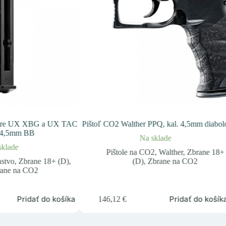
y pre UX XBG a UX TAC
Pištoľ CO2 Walther PPQ, kal. 4,5mm diabol
. 4,5mm BB
Na sklade
sklade
Pištole na CO2
,
Walther
,
Zbrane 18+
nstvo
,
Zbrane 18+ (D)
,
(D)
,
Zbrane na CO2
ane na CO2
Pridať do košíka
Pridať do košík
146,12
€