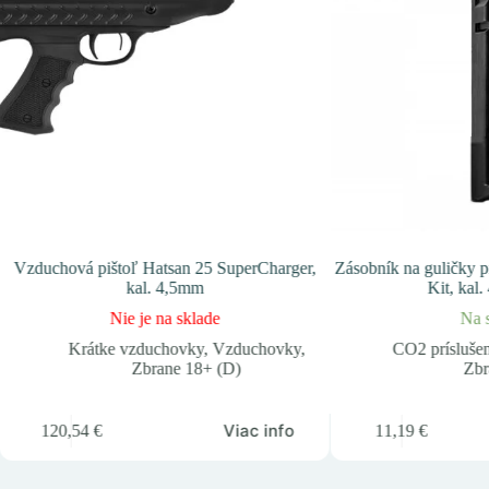
Vzduchová pištoľ Hatsan 25 SuperCharger,
Zásobník na guličk
kal. 4,5mm
Kit, kal
Nie je na sklade
Na 
Krátke vzduchovky
,
Vzduchovky
,
CO2 prísluše
Zbrane 18+ (D)
Zbr
Viac info
120,54
€
11,19
€