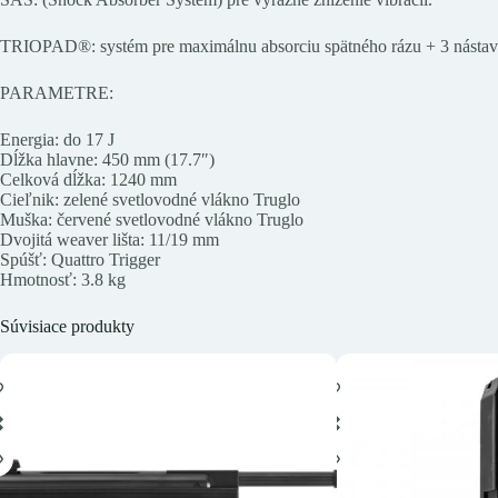
TRIOPAD®: systém pre maximálnu absorciu spätného rázu + 3 nástavce
PARAMETRE:
Energia: do 17 J
Dĺžka hlavne: 450 mm (17.7″)
Celková dĺžka: 1240 mm
Cieľnik: zelené svetlovodné vlákno Truglo
Muška: červené svetlovodné vlákno Truglo
Dvojitá weaver lišta: 11/19 mm
Spúšť: Quattro Trigger
Hmotnosť: 3.8 kg
Súvisiace produkty