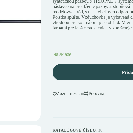
syntetickou pažbou s TRIOPAD® systémom
nástavce na predĺženie pažby. 2-stupňová p
modelových rád, s nastaviteľným odporom
Poistka spúšte. Vzduchovka je vybavená d
vhodnou pre kolimátor i puškohľad. Mier
farbami pre lepšie zacielenie i v zhoršený
Na sklade
Prida
Zoznam želaní
Porovnaj
KATALÓGOVÉ ČÍSLO:
30