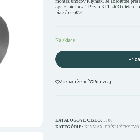
montáž tlmičov Klymax. Je absolútne pres
opalovateľnosť. Brzda KFL slúži nielen na 
ráz až o -60%.
Na sklade
Prida
Zoznam želaní
Porovnaj
KATALÓGOVÉ ČÍSLO:
5808
KATEGÓRIE:
KLYMAX
,
PRÍSLUŠENSTVO