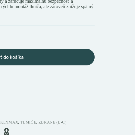
ný a zaručuje maximálnu bezpečnosť a
rýchlu montáž tlmiča, ale zároveň znižuje spätný
ť do košíka
 KLYMAX
,
TLMIČE
,
ZBRANE (B-C)