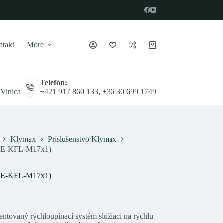
takt
More
Nákupný
košík
Telefón:
 Vinica
+421 917 860 133, +36 30 699 1749
Klymax
Príslušenstvo Klymax
K-E-KFL-M17x1)
K-E-KFL-M17x1)
ntovaný rýchloupínací systém slúžiaci na rýchlu