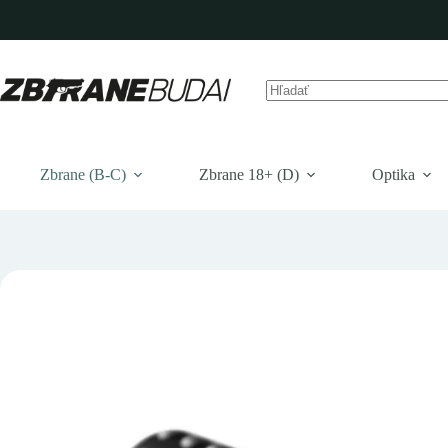
Prejsť
na
obsah
Žiadne
výsledky
Zbrane (B-C)
Zbrane 18+ (D)
Optika