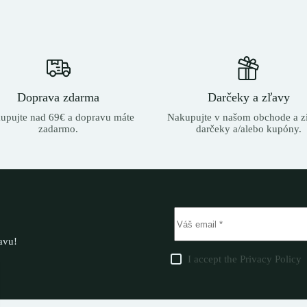
Doprava zdarma
Darčeky a zľavy
upujte nad 69€ a dopravu máte
Nakupujte v našom obchode a zí
zadarmo.
darčeky a/alebo kupóny.
ľavu!
I accept the
Privacy Policy