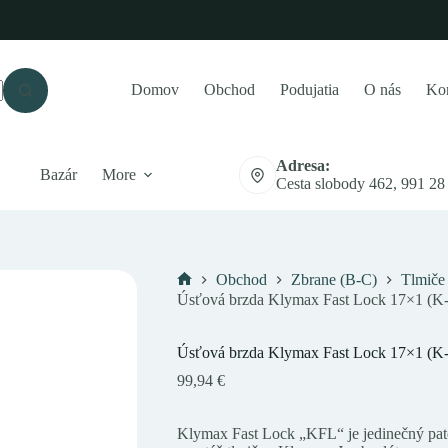
Domov
Obchod
Podujatia
O nás
Kon
Adresa:
Bazár
More
Cesta slobody 462, 991 28
Obchod
Zbrane (B-C)
Tlmiče
Domov
Úsťová brzda Klymax Fast Lock 17×1 (
Úsťová brzda Klymax Fast Lock 17×1 (
99,94
€
Klymax Fast Lock „KFL“ je jedinečný pate