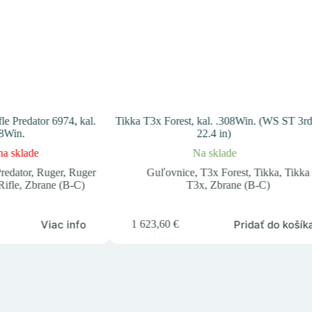
e Predator 6974, kal.
Tikka T3x Forest, kal. .308Win. (WS ST 3r
8Win.
22.4 in)
na sklade
Na sklade
redator
,
Ruger
,
Ruger
Guľovnice
,
T3x Forest
,
Tikka
,
Tikka
ifle
,
Zbrane (B-C)
T3x
,
Zbrane (B-C)
Viac info
Pridať do košík
1 623,60
€