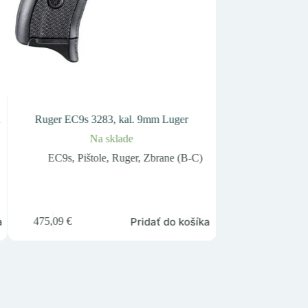
d
Ruger EC9s 3283, kal. 9mm Luger
Ruger GP100 1
Na sklade
Nie j
EC9s
,
Pištole
,
Ruger
,
Zbrane (B-C)
GP100
,
Revol
1 368,38
€
a
Pridať do košíka
475,09
€