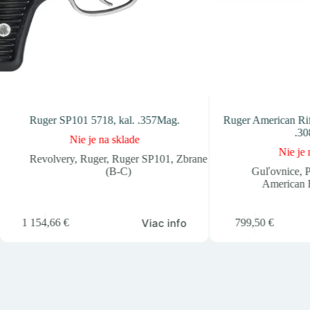
Ruger SP101 5718, kal. .357Mag.
Ruger American Rifl
.30
Nie je na sklade
Nie je 
Revolvery
,
Ruger
,
Ruger SP101
,
Zbrane
(B-C)
Guľovnice
,
P
American R
Viac info
1 154,66
€
799,50
€