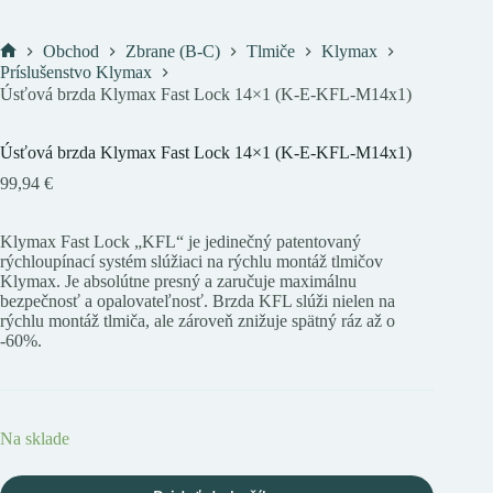
Obchod
Zbrane (B-C)
Tlmiče
Klymax
Domov
Príslušenstvo Klymax
Úsťová brzda Klymax Fast Lock 14×1 (K-E-KFL-M14x1)
Úsťová brzda Klymax Fast Lock 14×1 (K-E-KFL-M14x1)
99,94
€
Klymax Fast Lock „KFL“ je jedinečný patentovaný
rýchloupínací systém slúžiaci na rýchlu montáž tlmičov
Klymax. Je absolútne presný a zaručuje maximálnu
bezpečnosť a opalovateľnosť. Brzda KFL slúži nielen na
rýchlu montáž tlmiča, ale zároveň znižuje spätný ráz až o
-60%.
Na sklade