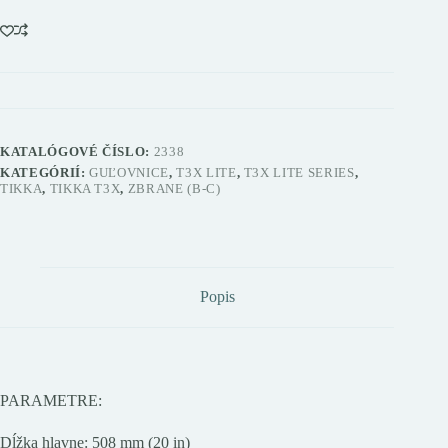
KATALÓGOVÉ ČÍSLO:
2338
KATEGÓRIÍ:
GUĽOVNICE
,
T3X LITE
,
T3X LITE SERIES
,
TIKKA
,
TIKKA T3X
,
ZBRANE (B-C)
Popis
PARAMETRE:
Dĺžka hlavne: 508 mm (20 in)