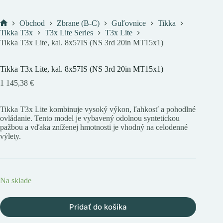
Obchod
Zbrane (B-C)
Guľovnice
Tikka
Domov
Tikka T3x
T3x Lite Series
T3x Lite
Tikka T3x Lite, kal. 8x57IS (NS 3rd 20in MT15x1)
Tikka T3x Lite, kal. 8x57IS (NS 3rd 20in MT15x1)
1 145,38
€
Tikka T3x Lite kombinuje vysoký výkon, ľahkosť a pohodlné
ovládanie. Tento model je vybavený odolnou syntetickou
pažbou a vďaka zníženej hmotnosti je vhodný na celodenné
výlety.
Na sklade
Pridať do košíka