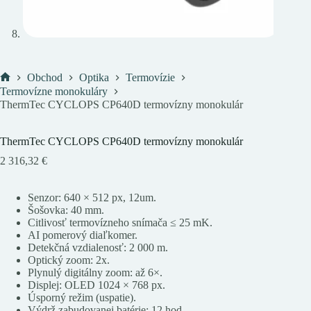
Obchod
Optika
Termovízie
Domov
Termovízne monokuláry
ThermTec CYCLOPS CP640D termovízny monokulár
ThermTec CYCLOPS CP640D termovízny monokulár
2 316,32
€
Senzor: 640 × 512 px, 12um.
Šošovka: 40 mm.
Citlivosť termovízneho snímača ≤ 25 mK.
AI pomerový diaľkomer.
Detekčná vzdialenosť: 2 000 m.
Optický zoom: 2x.
Plynulý digitálny zoom: až 6×.
Displej: OLED 1024 × 768 px.
Úsporný režim (uspatie).
Výdrž zabudovanej batérie: 12 hod.