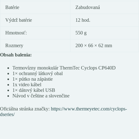
Batérie
Zabudovaná
Výdrž batérie
12 hod.
Hmotnosť:
550 g
Rozmery
200 × 66 × 62 mm
Obsah balenia:
Termovízny monokulár ThermTec Cyclops CP640D
1× ochranný látkový obal
1× pútko na zápästie
1x video kábel
1× dátový kábel USB
Návod v češtine a slovenčine
Oficiálna stránka značky:
https://www.thermeyetec.com/cyclops-
dseries/