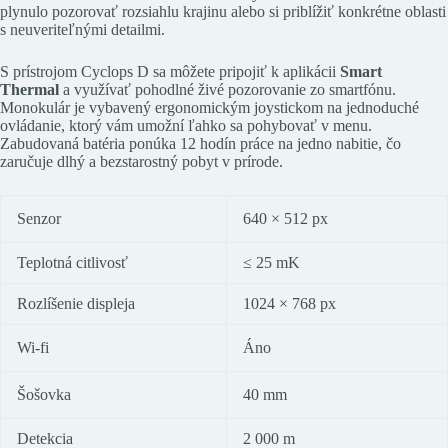
plynulo pozorovať rozsiahlu krajinu alebo si priblížiť konkrétne oblasti
s neuveriteľnými detailmi.
S prístrojom Cyclops D sa môžete pripojiť k aplikácii
Smart
Thermal
a využívať pohodlné živé pozorovanie zo smartfónu.
Monokulár je vybavený ergonomickým joystickom na jednoduché
ovládanie, ktorý vám umožní ľahko sa pohybovať v menu.
Zabudovaná batéria ponúka 12 hodín práce na jedno nabitie, čo
zaručuje dlhý a bezstarostný pobyt v prírode.
Senzor
640 × 512 px
Teplotná citlivosť
≤ 25 mK
Rozlíšenie displeja
1024 × 768 px
Wi-fi
Áno
Šošovka
40 mm
Detekcia
2 000 m