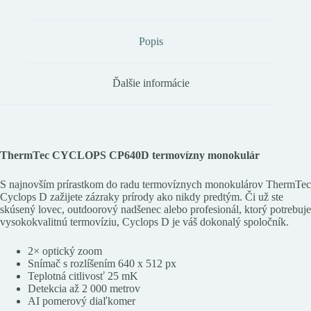
Popis
Ďalšie informácie
ThermTec CYCLOPS CP640D termovízny monokulár
S najnovším prírastkom do radu termovíznych monokulárov ThermTec
Cyclops D zažijete zázraky prírody ako nikdy predtým. Či už ste
skúsený lovec, outdoorový nadšenec alebo profesionál, ktorý potrebuje
vysokokvalitnú termovíziu, Cyclops D je váš dokonalý spoločník.
2× optický zoom
Snímač s rozlíšením 640 x 512 px
Teplotná citlivosť 25 mK
Detekcia až 2 000 metrov
AI pomerový diaľkomer