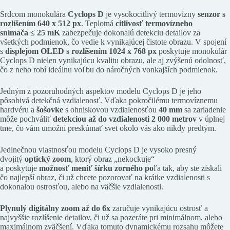
Srdcom monokulára
Cyclops D
je vysokocitlivý termovízny
senzor s
rozlíšením 640 x 512 px
. Teplotná
citlivosť termovízneho
snímača ≤ 25 mK
zabezpečuje dokonalú detekciu detailov za
všetkých podmienok, čo vedie k vynikajúcej čistote obrazu. V spojení
s
displejom OLED s rozlíšením 1024 x 768 px
poskytuje monokulár
Cyclops D nielen vynikajúcu kvalitu obrazu, ale aj zvýšenú odolnosť,
čo z neho robí ideálnu voľbu do náročných vonkajších podmienok.
Jedným z pozoruhodných aspektov modelu Cyclops D je jeho
pôsobivá detekčná vzdialenosť. Vďaka pokročilému termovíznemu
hardvéru a
šošovke
s ohniskovou vzdialenosťou
40 mm
sa zariadenie
môže pochváliť
detekciou až do vzdialenosti 2 000 metrov
v úplnej
tme, čo vám umožní preskúmať svet okolo vás ako nikdy predtým.
Jedinečnou vlastnosťou modelu Cyclops D je vysoko presný
dvojitý
optický zoom
, ktorý obraz „nekockuje“
a poskytuje
možnosť
meniť šírku zorného po
ľa tak, aby ste získali
čo najlepší obraz, či už chcete pozorovať na krátke vzdialenosti s
dokonalou ostrosťou, alebo na väčšie vzdialenosti.
Plynulý digitálny zoom až do 6x
zaručuje vynikajúcu ostrosť a
najvyššie rozlíšenie detailov, či už sa pozeráte pri minimálnom, alebo
maximálnom zväčšení. Vďaka tomuto dynamickému rozsahu môžete