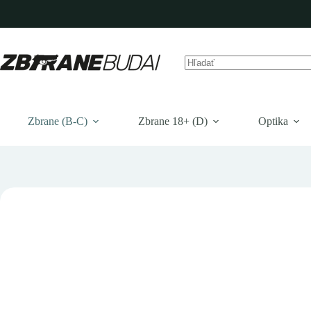
Prejsť
na
obsah
Žiadne
výsledky
Zbrane (B-C)
Zbrane 18+ (D)
Optika