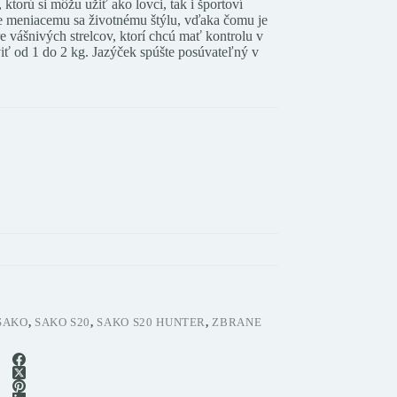
ktorú si môžu užiť ako lovci, tak i športoví
uje meniacemu sa životnému štýlu, vďaka čomu je
 vášnivých strelcov, ktorí chcú mať kontrolu v
viť od 1 do 2 kg. Jazýček spúšte posúvateľný v
SAKO
,
SAKO S20
,
SAKO S20 HUNTER
,
ZBRANE