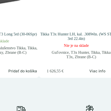
T3 Long 5rd (30-06Spr)
Tikka T3x Hunter LH, kal. .308Win. (WS S
3rd 22.4in)
sklade
Nie je na sklade
slušenstvo Tikka
,
Tikka
,
ky
,
Zbrane (B-C)
Guľovnice
,
T3x Hunter
,
Tikka
,
Tikka
T3x
,
Zbrane (B-C)
Pridať do košíka
Viac info
1 626,55
€