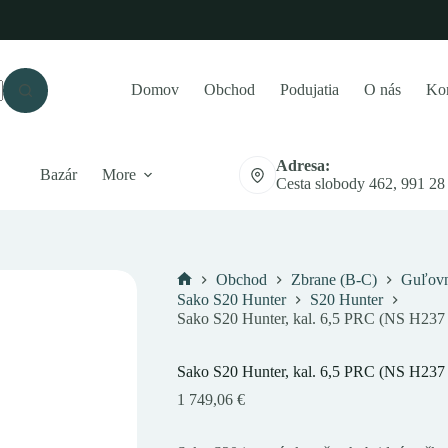
Domov
Obchod
Podujatia
O nás
Kon
Adresa:
Bazár
More
Cesta slobody 462, 991 28
Obchod
Zbrane (B-C)
Guľovn
Domov
Sako S20 Hunter
S20 Hunter
Sako S20 Hunter, kal. 6,5 PRC (NS H237
Sako S20 Hunter, kal. 6,5 PRC (NS H237
1 749,06
€