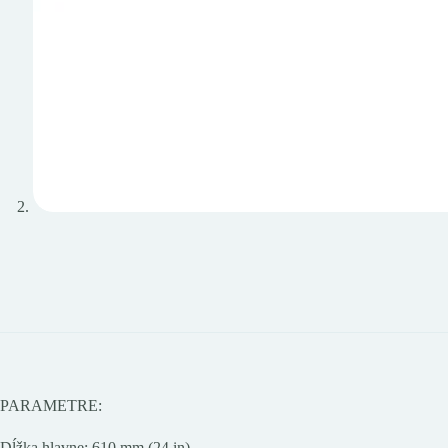
PARAMETRE:
Dĺžka hlavne: 610 mm (24 in)