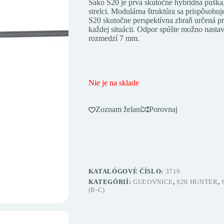
Sako S20 je prvá skutočne hybridná puška, 
strelci. Modulárna štruktúra sa prispôsob
S20 skutočne perspektívna zbraň určená pre
každej situácii. Odpor spúšte možno nasta
rozmedzí 7 mm.
Nie je na sklade
Zoznam želaní
Porovnaj
KATALÓGOVÉ ČÍSLO:
3719
KATEGÓRIÍ:
GUĽOVNICE
,
S20 HUNTER
,
(B-C)