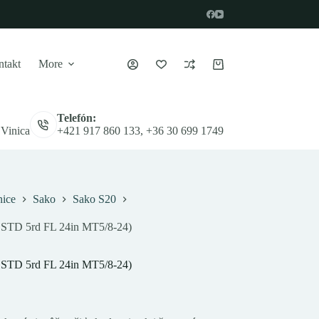
takt
More
Nákupný
košík
Telefón:
 Vinica
+421 917 860 133, +36 30 699 1749
ice
Sako
Sako S20
 STD 5rd FL 24in MT5/8-24)
 STD 5rd FL 24in MT5/8-24)