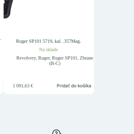
T
Ruger SP101 5719, kal. .357Mag.
Zásobník BX-1 (9000
Na sklade
Na
Revolvery
,
Ruger
,
Ruger SP101
,
Zbrane
Guľovnice
,
P
(B-C)
31,98
€
Pridať do košíka
1 091,63
€