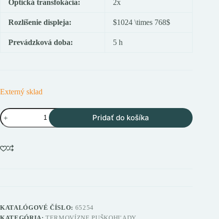
Optická transfokácia:
2x
Rozlíšenie displeja:
$1024 \times 768$
Prevádzková doba:
5 h
Externý sklad
množstvo
Pridať do košíka
RIX
LEAP
L12R
termovízne
puškohľady
KATALÓGOVÉ ČÍSLO:
65254
KATEGÓRIA:
TERMOVÍZNE PUŠKOHĽADY