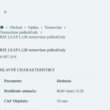
Obchod
Optika
Termovízie
Domov
Termovízne puškohľady
RIX LEAP L12R termovízne puškohľady
RIX LEAP L12R termovízne puškohľady
6 097,19
€
HLAVNÉ CHARAKTERISTIKY
Parameter
Hodnota
Rozlíšenie snímača:
$640 \times 512$
Cieľ Objektív:
50 mm