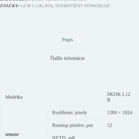
ZNAČKY:
LEAP L12R
,
RIX
,
TERMOVÍZNY PUŠKOHĽAD
Popis
Ďalšie informácie
SKOK L12
Modelka
R
Rozlíšenie, pixely
1280 × 1024
Rozstup pixelov, μm
12
senzor
NETD, mK