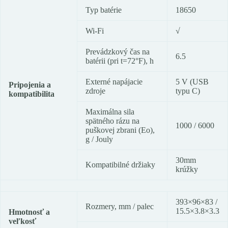
Typ batérie
18650
Wi-Fi
√
Prevádzkový čas na
6.5
batérii (pri t=72°F), h
Externé napájacie
5 V (USB
Pripojenia a
zdroje
typu C)
kompatibilita
Maximálna sila
spätného rázu na
1000 / 6000
puškovej zbrani (Eo),
g / Jouly
30mm
Kompatibilné držiaky
krúžky
393×96×83 /
Rozmery, mm / palec
15.5×3.8×3.3
Hmotnosť a
veľkosť