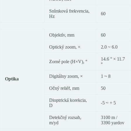
Snímková frekvencia,
60
Hz
Objektív, mm
60
Optický zoom, ×
2.0 ~ 6.0
14.6 ° × 11.7
Zorné pole (H×V), °
°
Digitálny zoom, ×
1 ~ 8
Optika
Očný reliéf, mm
50
Dioptrická korekcia,
-5 ~ + 5
D
Detekčný rozsah,
3100 m /
m/yd
3390 yardov