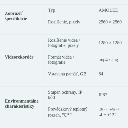
Typ
AMOLED
Zobraziť
špecifikácie
Rozlíšenie, pixely
2560 × 2560
Rozlíšenie videa /
1280 × 1280
fotografie, pixely
Videorekordér
Formát videa /
.mp4 / .jpg
fotografie
Vstavaná pamäť, GB
64
Stupeň ochrany, IP
IP67
kód
Environmentálne
charakteristiky
Prevádzkový teplotný
-20 ~ +50 /
-4 ~ +122
rozsah, ℃/℉