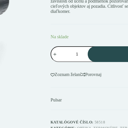
závislosti od účelu a podmienok pozorovan
cieľových objektov aj pozadia. Citlivosť
diaľkomer.
Na sklade
množstvo
Pulsar
AXION
2
LRF
XQ35
Zoznam želaní
Porovnaj
PRO
Termovízny
monokulár
Pulsar
KATALÓGOVÉ ČÍSLO:
58518