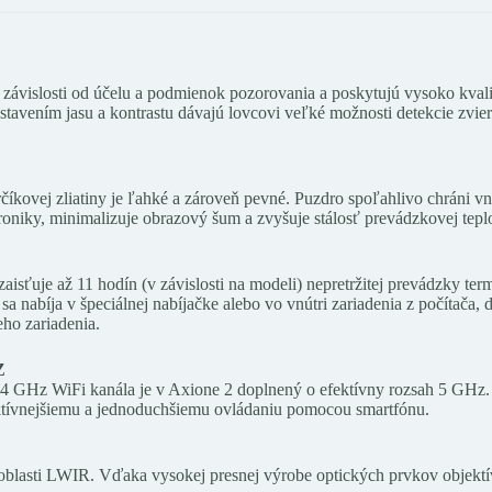
závislosti od účelu a podmienok pozorovania a poskytujú vysoko kvalit
tavením jasu a kontrastu dávajú lovcovi veľké možnosti detekcie zvie
rčíkovej zliatiny je ľahké a zároveň pevné. Puzdro spoľahlivo chráni 
niky, minimalizuje obrazový šum a zvyšuje stálosť prevádzkovej teplo
aisťuje až 11 hodín (v závislosti na modeli) nepretržitej prevádzky t
a nabíja v špeciálnej nabíjačke alebo vo vnútri zariadenia z počítač
ho zariadenia.
Z
,4 GHz WiFi kanála je v Axione 2 doplnený o efektívny rozsah 5 GHz. 
oduktívnejšiemu a jednoduchšiemu ovládaniu pomocou smartfónu.
 oblasti LWIR. Vďaka vysokej presnej výrobe optických prvkov objek