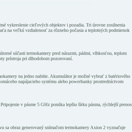
né vykreslenie cieľových objektov i pozadia. Tri úrovne zosilnenia
raťa na veľkú vzdialenosť za rôzneho počasia a teplotných podmienok
vnútorné súčasti termokamery pred nárazmi, pádmi, vlhkosťou, teplom
ty prístroja pri dlhodobom pozorovaní.
ermokamery na jedno nabitie. Akumulátor je možné vybrať z batériového
a, domáceho napájacieho systému alebo powerbanky prostredníctvom
Pripojenie v pásme 5 GHz ponúka lepšiu šírku pásma, rýchlejší prenos
tívu sa obraz generovaný snímačom termokamery Axion 2 vyznačuje