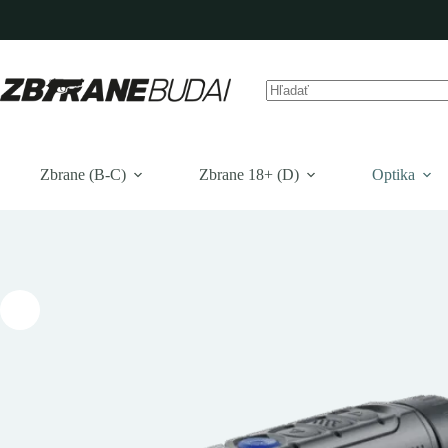
Prejsť
na
obsah
Žiadne
výsledky
Zbrane (B-C)
Zbrane 18+ (D)
Optika