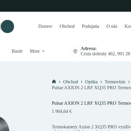
Domov
Obchod
Podujatia
O nás
Kon
Adresa:
Bazár
More
Cesta slobody 462, 991 28
Obchod
Optika
Termovízie
Domov
Pulsar AXION 2 LRF XQ35 PRO Termov
Pulsar AXION 2 LRF XQ35 PRO Termov
1 904,64
€
Termokamery Axion 2 XQ35 PRO využívajú 