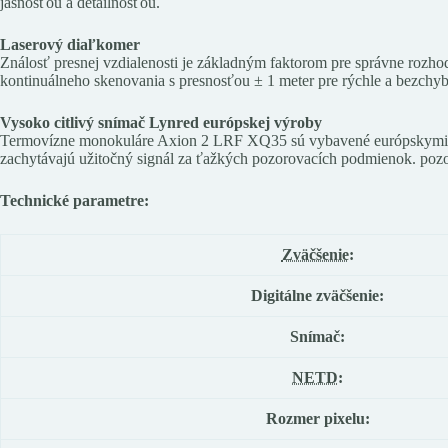
jasnosťou a detailnosťou.
Laserový diaľkomer
Ználosť presnej vzdialenosti je základným faktorom pre správne rozh
kontinuálneho skenovania s presnosťou ± 1 meter pre rýchle a bezchyb
Vysoko citlivý snímač Lynred európskej výroby
Termovízne monokuláre Axion 2 LRF XQ35 sú vybavené európskymi sen
zachytávajú užitočný signál za ťažkých pozorovacích podmienok. poz
Technické parametre:
Zväčšenie
:
Digitálne zväčšenie:
Snímač:
NETD
:
Rozmer pixelu: