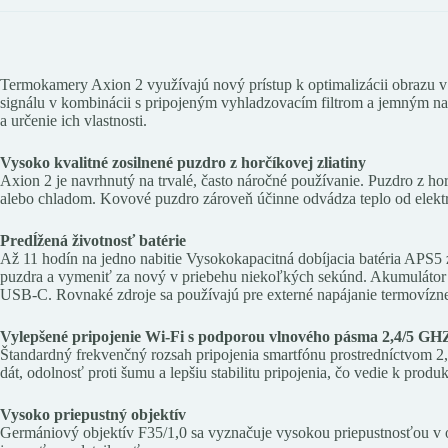
Termokamery Axion 2 využívajú nový prístup k optimalizácii obrazu v 
signálu v kombinácii s pripojeným vyhladzovacím filtrom a jemným nas
a určenie ich vlastnosti.
Vysoko kvalitné zosilnené puzdro z horčíkovej zliatiny
Axion 2 je navrhnutý na trvalé, často náročné používanie. Puzdro z ho
alebo chladom. Kovové puzdro zároveň účinne odvádza teplo od elektro
Predĺžená životnosť batérie
Až 11 hodín na jedno nabitie Vysokokapacitná dobíjacia batéria APS5 z
puzdra a vymeniť za nový v priebehu niekoľkých sekúnd. Akumulátor s
USB-C. Rovnaké zdroje sa používajú pre externé napájanie termovízne
Vylepšené pripojenie Wi-Fi s podporou vlnového pásma 2,4/5 GH
Štandardný frekvenčný rozsah pripojenia smartfónu prostredníctvom 2
dát, odolnosť proti šumu a lepšiu stabilitu pripojenia, čo vedie k pr
Vysoko priepustný objektív
Germániový objektív F35/1,0 sa vyznačuje vysokou priepustnosťou v