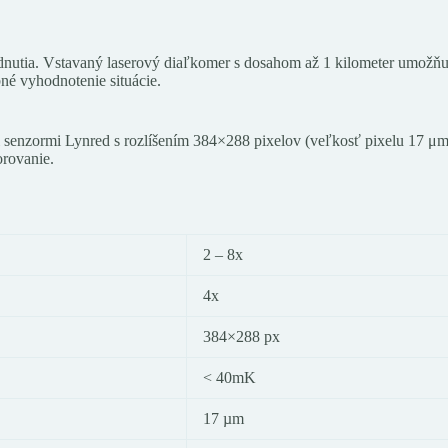
odnutia. Vstavaný laserový diaľkomer s dosahom až 1 kilometer umožňu
né vyhodnotenie situácie.
zormi Lynred s rozlíšením 384×288 pixelov (veľkosť pixelu 17 μm) /
orovanie.
2 – 8x
4x
384×288 px
< 40mK
17 µm