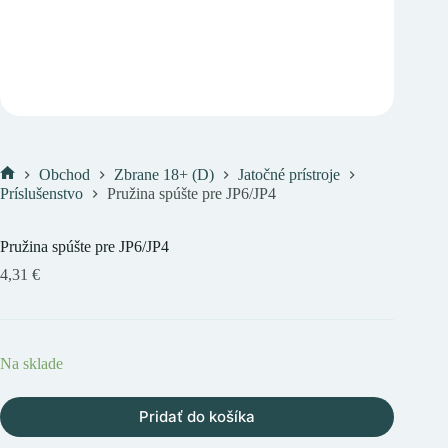
Obchod
Zbrane 18+ (D)
Jatočné prístroje
Domov
Príslušenstvo
Pružina spúšte pre JP6/JP4
Pružina spúšte pre JP6/JP4
4,31
€
Na sklade
Pridať do košíka