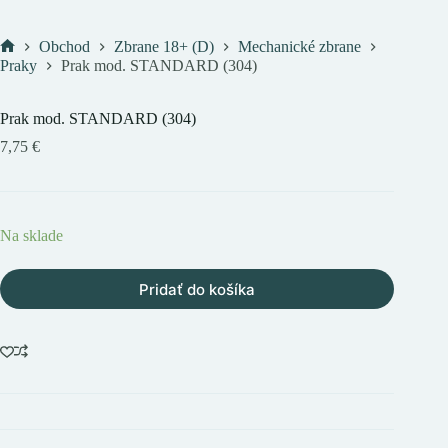
Obchod
Zbrane 18+ (D)
Mechanické zbrane
Domov
Praky
Prak mod. STANDARD (304)
Prak mod. STANDARD (304)
7,75
€
Na sklade
Pridať do košíka