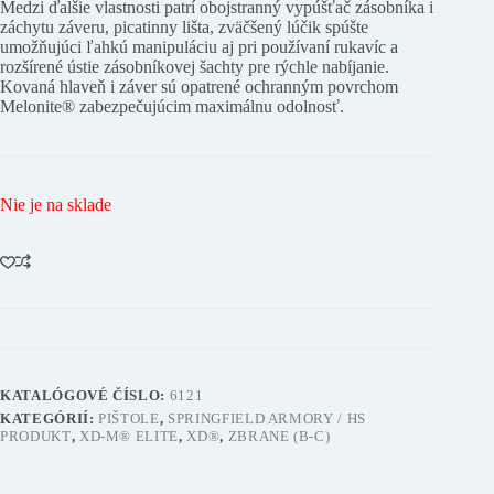
Medzi ďalšie vlastnosti patrí obojstranný vypúšťač zásobníka i
záchytu záveru, picatinny lišta, zväčšený lúčik spúšte
umožňujúci ľahkú manipuláciu aj pri používaní rukavíc a
rozšírené ústie zásobníkovej šachty pre rýchle nabíjanie.
Kovaná hlaveň i záver sú opatrené ochranným povrchom
Melonite® zabezpečujúcim maximálnu odolnosť.
Nie je na sklade
KATALÓGOVÉ ČÍSLO:
6121
KATEGÓRIÍ:
PIŠTOLE
,
SPRINGFIELD ARMORY / HS
PRODUKT
,
XD-M® ELITE
,
XD®
,
ZBRANE (B-C)