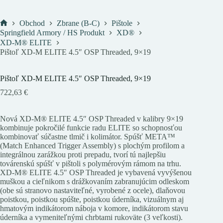
Obchod
Zbrane (B-C)
Pištole
Domov
Springfield Armory / HS Produkt
XD®
XD-M® ELITE
Pištoľ XD-M ELITE 4.5″ OSP Threaded, 9×19
Pištoľ XD-M ELITE 4.5″ OSP Threaded, 9×19
722,63
€
Nová XD-M® ELITE 4.5″ OSP Threaded v kalibry 9×19
kombinuje pokročilé funkcie radu ELITE so schopnosťou
kombinovať súčastne tlmič i kolimátor. Spúšť META™
(Match Enhanced Trigger Assembly) s plochým profilom a
integrálnou zarážkou proti prepadu, tvorí tú najlepšiu
továrenskú spúšť v pištoli s polymérovým rámom na trhu.
XD-M® ELITE 4.5″ OSP Threaded je vybavená vyvýšenou
muškou a cieľnikom s drážkovaním zabranujúcim odleskom
(obe sú stranovo nastaviteľné, vyrobené z ocele), dlaňovou
poistkou, poistkou spúšte, poistkou úderníka, vizuálnym aj
hmatovým indikátorom náboja v komore, indikátorom stavu
úderníka a vymeniteľnými chrbtami rukoväte (3 veľkosti).