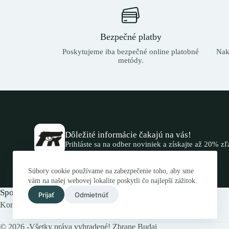
Bezpečné platby
Poskytujeme iba bezpečné online platobné
Nak
metódy.
Dôležité informácie čakajú na vás!
Prihláste sa na odber noviniek a získajte až 20% z
Súbory cookie používame na zabezpečenie toho, aby sme
vám na našej webovej lokalite poskytli čo najlepší zážitok.
Spojte sa s nami.
Prijať
Odmietnúť
Kontaktujte nás elektronicky alebo navštívte náš obchod.
© 2026 -Všetky práva vyhradené! Zbrane Budai