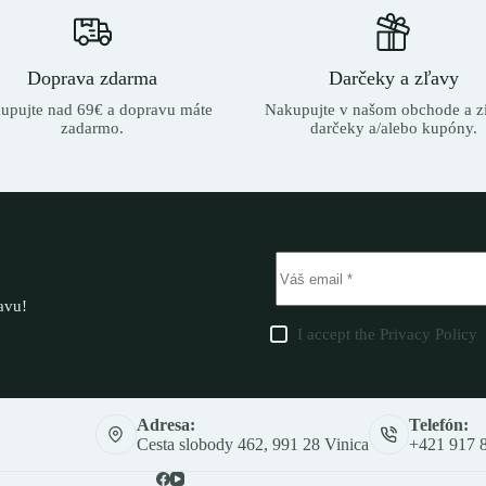
Doprava zdarma
Darčeky a zľavy
upujte nad 69€ a dopravu máte
Nakupujte v našom obchode a zí
zadarmo.
darčeky a/alebo kupóny.
ľavu!
I accept the
Privacy Policy
Adresa:
Telefón:
Cesta slobody 462, 991 28 Vinica
+421 917 