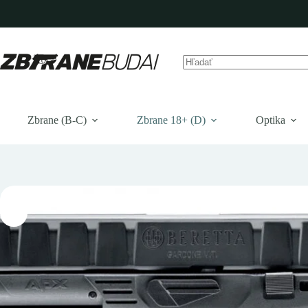
Prejsť
na
obsah
Žiadne
výsledky
Zbrane (B-C)
Zbrane 18+ (D)
Optika