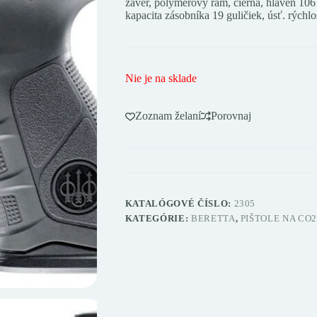
záver, polymérový rám, čierna, hlaveň 10
kapacita zásobníka 19 guličiek, úsť. rýchl
Nie je na sklade
Zoznam želaní
Porovnaj
KATALÓGOVÉ ČÍSLO:
2305
KATEGÓRIE:
BERETTA
,
PIŠTOLE NA CO2