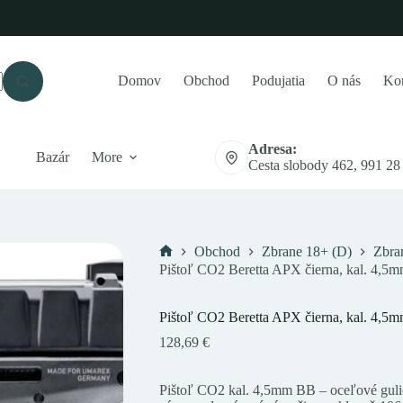
Domov
Obchod
Podujatia
O nás
Kon
Adresa:
Bazár
More
Cesta slobody 462, 991 28
Obchod
Zbrane 18+ (D)
Zbra
Domov
Pištoľ CO2 Beretta APX čierna, kal. 4,5
Pištoľ CO2 Beretta APX čierna, kal. 4,5
128,69
€
Pištoľ CO2 kal. 4,5mm BB – oceľové gul