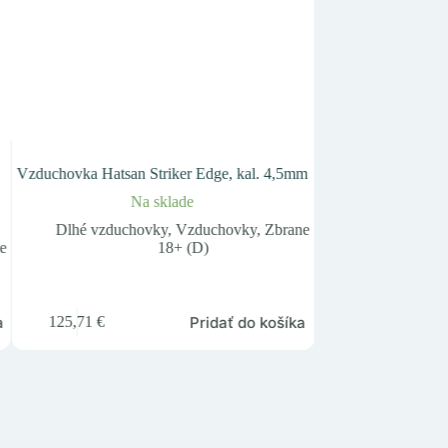
.
Vzduchovka Hatsan Striker Edge, kal. 4,5mm
Bombička CO2 12g
Na sklade
Na
Dlhé vzduchovky
,
Vzduchovky
,
Zbrane
CO2 prísluš
e
18+ (D)
Z
0,55
€
a
Pridať do košíka
125,71
€