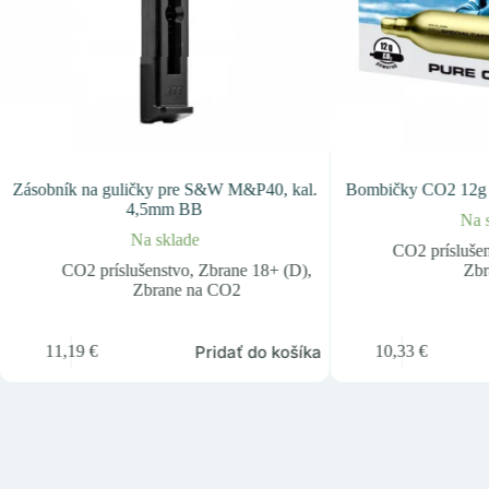
Zásobník na guličky pre S&W M&P40, kal.
Bombičky CO2 12g W
4,5mm BB
Na 
Na sklade
CO2 prísluše
CO2 príslušenstvo
,
Zbrane 18+ (D)
,
Zbr
Zbrane na CO2
Pridať do košíka
11,19
€
10,33
€