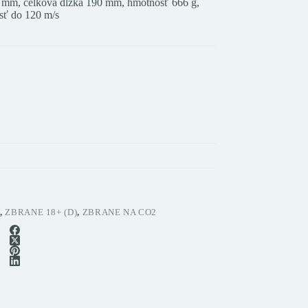
6 mm, celková dĺžka 190 mm, hmotnosť 666 g,
osť do 120 m/s
,
ZBRANE 18+ (D)
,
ZBRANE NA CO2