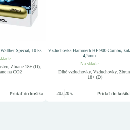
alther Special, 10 ks
Vzduchovka Hämmerli HF 900 Combo, kal
4,5mm
sklade
Na sklade
nstvo
,
Zbrane 18+ (D)
,
ane na CO2
Dlhé vzduchovky
,
Vzduchovky
,
Zbran
18+ (D)
Pridať do košíka
Pridať do košík
203,20
€