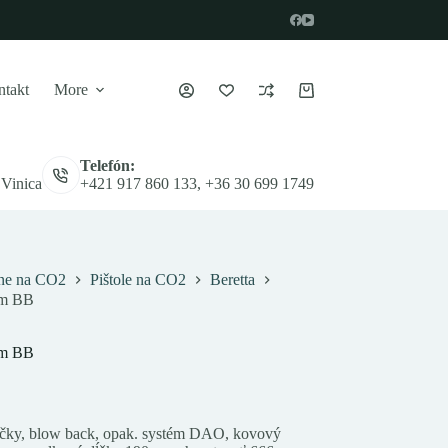
takt
More
Nákupný
košík
Telefón:
 Vinica
+421 917 860 133, +36 30 699 1749
ne na CO2
Pištole na CO2
Beretta
mm BB
mm BB
ičky, blow back, opak. systém DAO, kovový