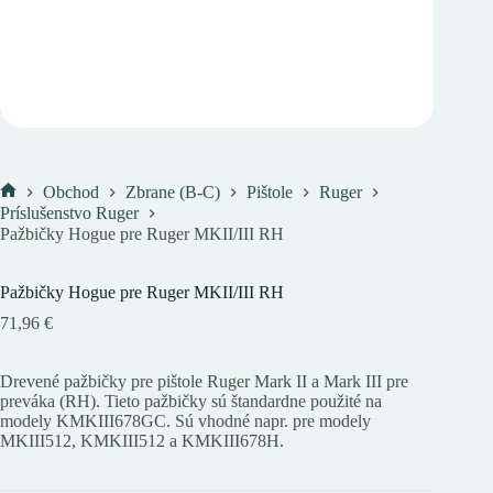
Obchod
Zbrane (B-C)
Pištole
Ruger
Domov
Príslušenstvo Ruger
Pažbičky Hogue pre Ruger MKII/III RH
Pažbičky Hogue pre Ruger MKII/III RH
71,96
€
Drevené pažbičky pre pištole Ruger Mark II a Mark III pre
preváka (RH). Tieto pažbičky sú štandardne použité na
modely KMKIII678GC. Sú vhodné napr. pre modely
MKIII512, KMKIII512 a KMKIII678H.