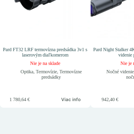
Pard FT32 LRF termovízna predsádka 3v1 s
Pard Night Stalker 
laserovým diaľkomerom
videnie
Nie je na sklade
Nie je 
Optika
,
Termovízie
,
Termovízne
Nočné videnie
predsádky
noč
Viac info
1 780,64
€
942,40
€