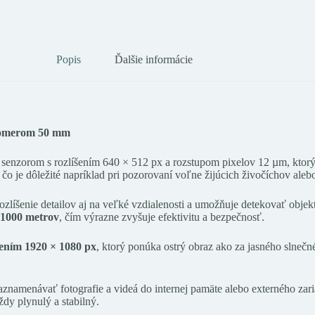
Popis
Ďalšie informácie
komerom 50 mm
senzorom s rozlíšením 640 × 512 px a rozstupom pixelov 12 µm, ktorý
 čo je dôležité napríklad pri pozorovaní voľne žijúcich živočíchov ale
ozlíšenie detailov aj na veľké vzdialenosti a umožňuje detekovať objek
1000 metrov
, čím výrazne zvyšuje efektivitu a bezpečnosť.
ením 1920 × 1080 px
, ktorý ponúka ostrý obraz ako za jasného slnečné
znamenávať fotografie a videá do internej pamäte alebo externého zar
ždy plynulý a stabilný.