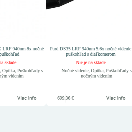
4K LRF 940nm 8x nočné
Pard DS35 LRF 940nm 5,6x nočné videnie
 puškohľad
puškohľad s diaľkomerom
na sklade
Nie je na sklade
,
Optika
,
Puškohľady s
Nočné videnie
,
Optika
,
Puškohľady s
ným videním
nočným videním
Viac info
Viac info
699,36
€