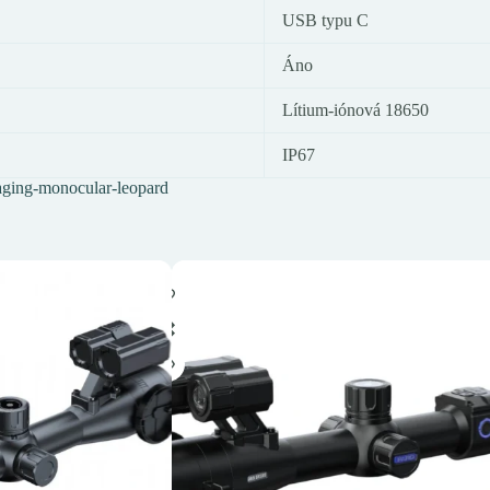
USB typu C
Áno
Lítium-iónová 18650
IP67
maging-monocular-leopard