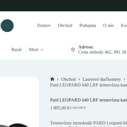
Domov
Obchod
Podujatia
O nás
Kon
Adresa:
Bazár
More
Cesta slobody 462, 991 28
Obchod
Laserové diaľkomery
Domov
Pard LEOPARD 640 LRF termovízna kame
Pard LEOPARD 640 LRF termovízna kame
1 805,00
€
2 161,00
€
Pôvodná
Aktuálna
cena
cena
bola:
je:
Termovízny monokulár PARD Leopard 640
2
1