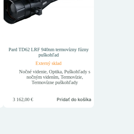
Pard TD62 LRF 940nm termovízny fúzny
Pard Night Stalke
puškohľad
puškohľ
Externý sklad
Nie j
Nočné videnie
,
Optika
,
Puškohľady s
Nočné viden
nočným videním
,
Termovízie
,
no
Termovízne puškohľady
828,32
€
Pridať do košíka
3 162,00
€
Predob