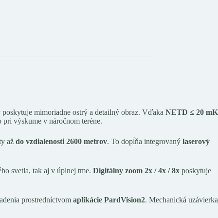
 poskytuje mimoriadne ostrý a detailný obraz. Vďaka
NETD ≤ 20 mK
bo pri výskume v náročnom teréne.
ty až
do vzdialenosti 2600 metrov
. To dopĺňa integrovaný
laserový
ho svetla, tak aj v úplnej tme.
Digitálny zoom
2x / 4x / 8x
poskytuje
iadenia prostredníctvom
aplikácie
PardVision2
. Mechanická uzávierka