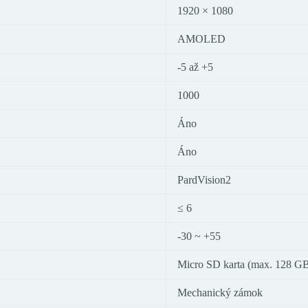
1920 × 1080
AMOLED
-5 až +5
1000
Áno
Áno
PardVision2
≤ 6
-30 ~ +55
Micro SD karta (max. 128 G
Mechanický zámok