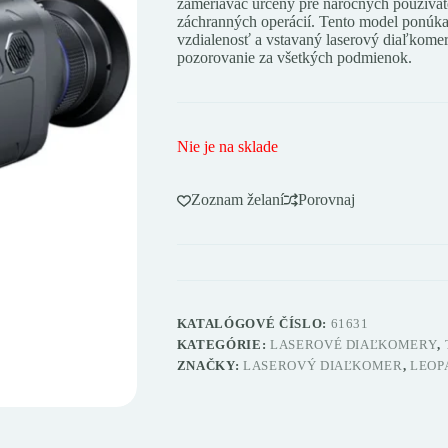
zameriavač určený pre náročných používate
161,00 €.
805,00 €.
záchranných operácií. Tento model ponúka 
vzdialenosť a vstavaný laserový diaľkomer 
pozorovanie za všetkých podmienok.
Nie je na sklade
Zoznam želaní
Porovnaj
KATALÓGOVÉ ČÍSLO:
61631
KATEGÓRIE:
LASEROVÉ DIAĽKOMERY
,
ZNAČKY:
LASEROVÝ DIAĽKOMER
,
LEOP