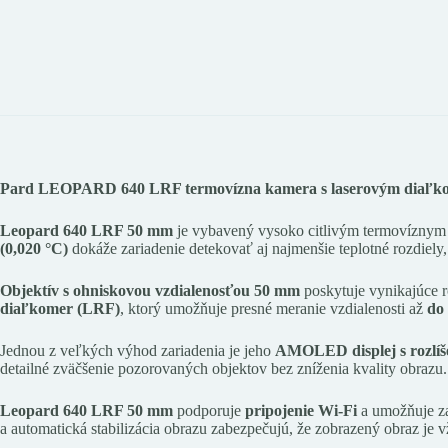
Pard LEOPARD 640 LRF termovízna kamera s laserovým diaľ
Leopard 640 LRF 50 mm
je vybavený vysoko citlivým termovíznym 
(0,020 °C)
dokáže zariadenie detekovať aj najmenšie teplotné rozdiely,
Objektív s ohniskovou vzdialenosťou 50 mm
poskytuje vynikajúce r
diaľkomer (LRF)
, ktorý umožňuje presné meranie vzdialenosti až
do
Jednou z veľkých výhod zariadenia je jeho
AMOLED displej s rozlíš
detailné zväčšenie pozorovaných objektov bez zníženia kvality obrazu.
Leopard 640 LRF 50 mm
podporuje
pripojenie
Wi-Fi
a umožňuje za
a automatická stabilizácia obrazu zabezpečujú, že zobrazený obraz je v