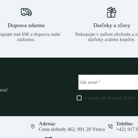
Doprava zdarma
Darčeky a zľavy
upujte nad 69€ a dopravu máte
Nakupujte v našom obchode a zí
zadarmo.
darčeky a/alebo kupóny.
ľavu!
I accept the
Privacy Policy
Adresa:
Telefón:
Cesta slobody 462, 991 28 Vinica
+421 917 