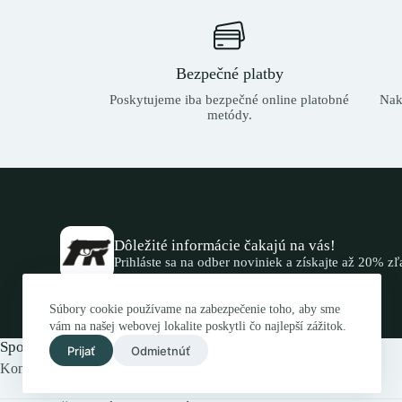
Bezpečné platby
Poskytujeme iba bezpečné online platobné
Nak
metódy.
Dôležité informácie čakajú na vás!
Prihláste sa na odber noviniek a získajte až 20% z
Súbory cookie používame na zabezpečenie toho, aby sme
vám na našej webovej lokalite poskytli čo najlepší zážitok.
Spojte sa s nami.
Prijať
Odmietnúť
Kontaktujte nás elektronicky alebo navštívte náš obchod.