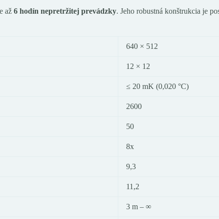
je až
6 hodín nepretržitej prevádzky
. Jeho robustná konštrukcia je p
640 × 512
12 × 12
≤ 20 mK (0,020 °C)
2600
50
8x
9,3
11,2
3 m – ∞