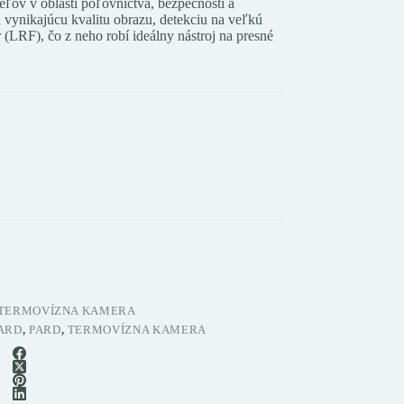
ľov v oblasti poľovníctva, bezpečnosti a
vynikajúcu kvalitu obrazu, detekciu na veľkú
(LRF), čo z neho robí ideálny nástroj na presné
TERMOVÍZNA KAMERA
ARD
,
PARD
,
TERMOVÍZNA KAMERA