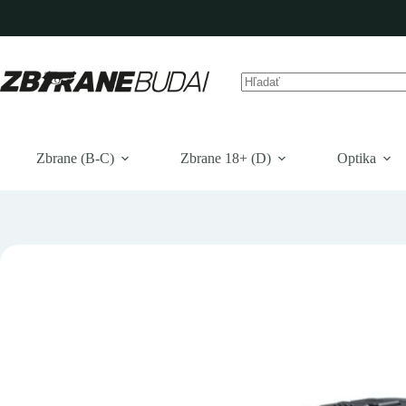
Prejsť
na
obsah
Žiadne
výsledky
Zbrane (B-C)
Zbrane 18+ (D)
Optika